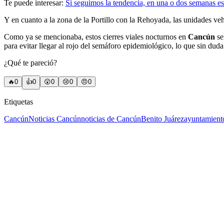
Te puede interesar:
Si seguimos la tendencia, en una o dos semanas e
Y en cuanto a la zona de la Portillo con la Rehoyada, las unidades ve
Como ya se mencionaba, estos cierres viales nocturnos en
Cancún
se
para evitar llegar al rojo del semáforo epidemiológico, lo que sin duda
¿Qué te pareció?
🔥
0
👍
0
😲
0
😢
0
😠
0
Etiquetas
Cancún
Noticias Cancún
noticias de Cancún
Benito Juárez
ayuntamient