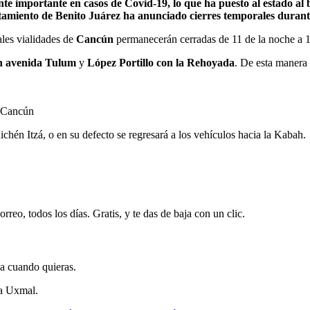
 importante en casos de Covid-19, lo que ha puesto al estado al bo
tamiento de Benito Juárez ha anunciado cierres temporales durante
ales vialidades de
Cancún
permanecerán cerradas de 11 de la noche a 1
n avenida Tulum
y
López Portillo con la Rehoyada
. De esta manera 
n Cancún
Chichén Itzá, o en su defecto se regresará a los vehículos hacia la Kabah.
rreo, todos los días. Gratis, y te das de baja con un clic.
ja cuando quieras.
la Uxmal.