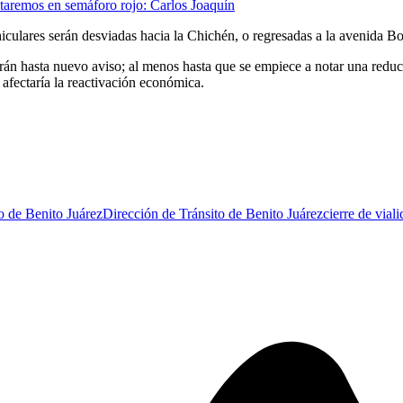
staremos en semáforo rojo: Carlos Joaquín
hiculares serán desviadas hacia la Chichén, o regresadas a la avenida 
rán hasta nuevo aviso; al menos hasta que se empiece a notar una redu
 afectaría la reactivación económica.
o de Benito Juárez
Dirección de Tránsito de Benito Juárez
cierre de vial