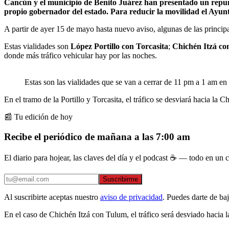
Cancún y el municipio de Benito Juárez han presentado un repunte
propio gobernador del estado. Para reducir la movilidad el Ayun
A partir de ayer 15 de mayo hasta nuevo aviso, algunas de las princip
Estas vialidades son
López Portillo con Torcasita
;
Chichén Itzá co
donde más tráfico vehicular hay por las noches.
Estas son las vialidades que se van a cerrar de 11 pm a 1 am e
En el tramo de la Portillo y Torcasita, el tráfico se desviará hacia la 
📰 Tu edición de hoy
Recibe el periódico de mañana a las 7:00 am
El diario para hojear, las claves del día y el podcast ☕ — todo en un co
Suscribirme
Al suscribirte aceptas nuestro
aviso de privacidad
. Puedes darte de ba
En el caso de Chichén Itzá con Tulum, el tráfico será desviado hacia 