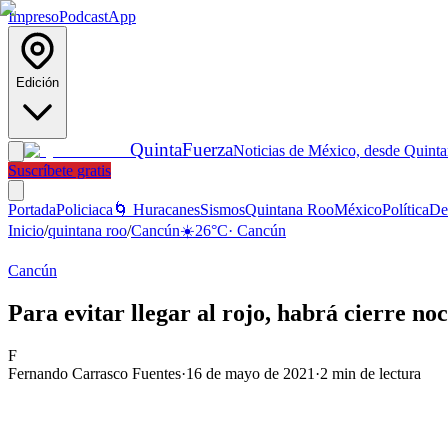
Impreso
Podcast
App
Edición
Quinta
Fuerza
Noticias de México, desde Quint
Suscríbete gratis
Portada
Policiaca
🌀 Huracanes
Sismos
Quintana Roo
México
Política
De
Inicio
/
quintana roo
/
Cancún
☀️
26
°C
·
Cancún
Cancún
Para evitar llegar al rojo, habrá cierre no
F
Fernando Carrasco Fuentes
·
16 de mayo de 2021
·
2
min de lectura