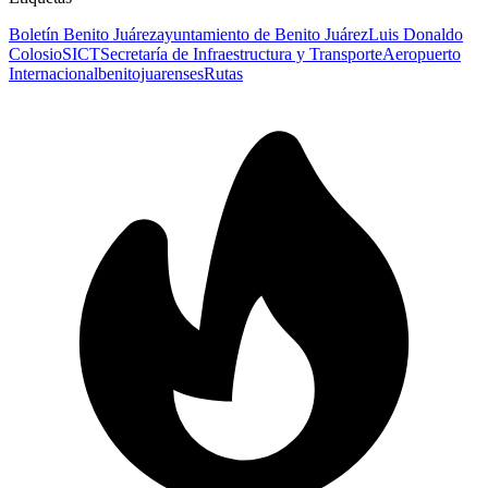
Boletín Benito Juárez
ayuntamiento de Benito Juárez
Luis Donaldo
Colosio
SICT
Secretaría de Infraestructura y Transporte
Aeropuerto
Internacional
benitojuarenses
Rutas