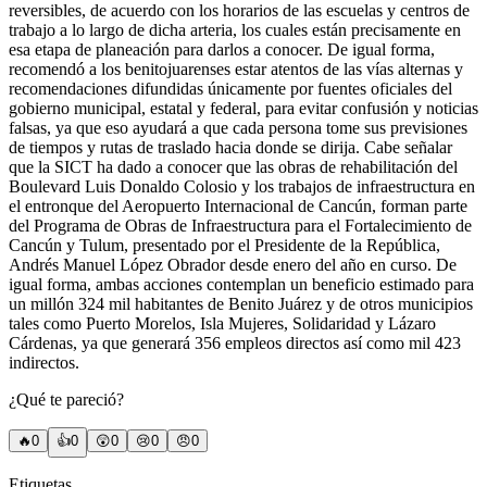
reversibles, de acuerdo con los horarios de las escuelas y centros de
trabajo a lo largo de dicha arteria, los cuales están precisamente en
esa etapa de planeación para darlos a conocer. De igual forma,
recomendó a los benitojuarenses estar atentos de las vías alternas y
recomendaciones difundidas únicamente por fuentes oficiales del
gobierno municipal, estatal y federal, para evitar confusión y noticias
falsas, ya que eso ayudará a que cada persona tome sus previsiones
de tiempos y rutas de traslado hacia donde se dirija. Cabe señalar
que la SICT ha dado a conocer que las obras de rehabilitación del
Boulevard Luis Donaldo Colosio y los trabajos de infraestructura en
el entronque del Aeropuerto Internacional de Cancún, forman parte
del Programa de Obras de Infraestructura para el Fortalecimiento de
Cancún y Tulum, presentado por el Presidente de la República,
Andrés Manuel López Obrador desde enero del año en curso. De
igual forma, ambas acciones contemplan un beneficio estimado para
un millón 324 mil habitantes de Benito Juárez y de otros municipios
tales como Puerto Morelos, Isla Mujeres, Solidaridad y Lázaro
Cárdenas, ya que generará 356 empleos directos así como mil 423
indirectos.
¿Qué te pareció?
🔥
0
👍
0
😲
0
😢
0
😠
0
Etiquetas