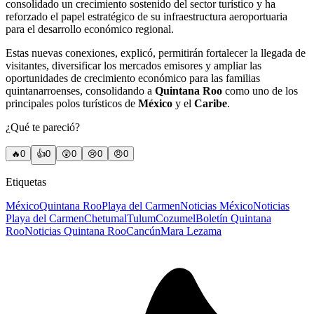
consolidado un crecimiento sostenido del sector turístico y ha
reforzado el papel estratégico de su infraestructura aeroportuaria
para el desarrollo económico regional.
Estas nuevas conexiones, explicó, permitirán fortalecer la llegada de
visitantes, diversificar los mercados emisores y ampliar las
oportunidades de crecimiento económico para las familias
quintanarroenses, consolidando a
Quintana Roo
como uno de los
principales polos turísticos de
México
y el
Caribe
.
¿Qué te pareció?
🔥
0
👍
0
😲
0
😢
0
😠
0
Etiquetas
México
Quintana Roo
Playa del Carmen
Noticias México
Noticias
Playa del Carmen
Chetumal
Tulum
Cozumel
Boletín Quintana
Roo
Noticias Quintana Roo
Cancún
Mara Lezama