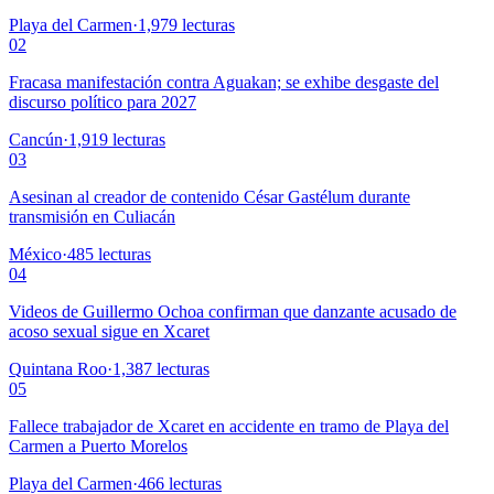
Playa del Carmen
·
1,979
lecturas
02
Fracasa manifestación contra Aguakan; se exhibe desgaste del
discurso político para 2027
Cancún
·
1,919
lecturas
03
Asesinan al creador de contenido César Gastélum durante
transmisión en Culiacán
México
·
485
lecturas
04
Videos de Guillermo Ochoa confirman que danzante acusado de
acoso sexual sigue en Xcaret
Quintana Roo
·
1,387
lecturas
05
Fallece trabajador de Xcaret en accidente en tramo de Playa del
Carmen a Puerto Morelos
Playa del Carmen
·
466
lecturas