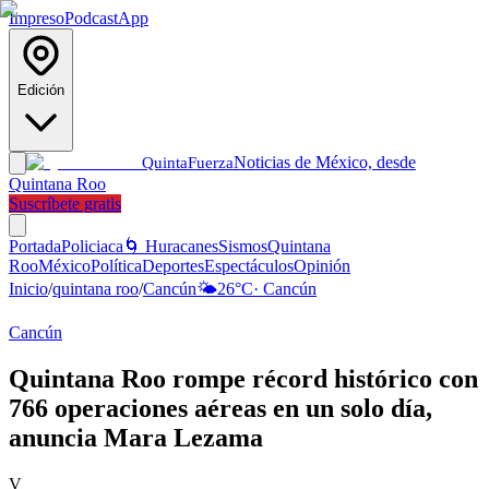
Impreso
Podcast
App
Edición
Noticias de México, desde
Quinta
Fuerza
Quintana Roo
Suscríbete gratis
Portada
Policiaca
🌀 Huracanes
Sismos
Quintana
Roo
México
Política
Deportes
Espectáculos
Opinión
Inicio
/
quintana roo
/
Cancún
🌤️
26
°C
·
Cancún
Cancún
Quintana Roo rompe récord histórico con
766 operaciones aéreas en un solo día,
anuncia Mara Lezama
V