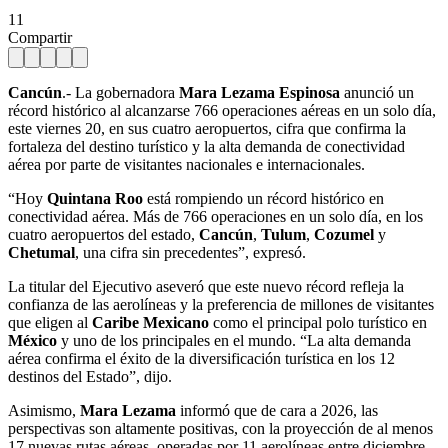
11
Compartir
Cancún
.- La gobernadora
Mara Lezama Espinosa
anunció un
récord histórico al alcanzarse 766 operaciones aéreas en un solo día,
este viernes 20, en sus cuatro aeropuertos, cifra que confirma la
fortaleza del destino turístico y la alta demanda de conectividad
aérea por parte de visitantes nacionales e internacionales.
“Hoy
Quintana Roo
está rompiendo un récord histórico en
conectividad aérea. Más de 766 operaciones en un solo día, en los
cuatro aeropuertos del estado,
Cancún
,
Tulum
,
Cozumel
y
Chetumal
, una cifra sin precedentes”, expresó.
La titular del Ejecutivo aseveró que este nuevo récord refleja la
confianza de las aerolíneas y la preferencia de millones de visitantes
que eligen al
Caribe Mexicano
como el principal polo turístico en
México
y uno de los principales en el mundo. “La alta demanda
aérea confirma el éxito de la diversificación turística en los 12
destinos del Estado”, dijo.
Asimismo,
Mara Lezama
informó que de cara a 2026, las
perspectivas son altamente positivas, con la proyección de al menos
17 nuevas rutas aéreas, operadas por 11 aerolíneas entre diciembre