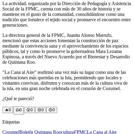
La actividad, organizada por la Dirección de Pedagogía y Asistencia
Social de la FPMC, cuenta con más de 30 años de historia y se
mantiene en el gusto de la comunidad, consolidándose como una
tradición que fortalece el tejido social y promueve el encuentro entre
generaciones.
La directora general de la FPMC, Juanita Alonso Marrufo,
mencionó que estas acciones fomentan la construcción de paz
mediante la convivencia sana y el aprovechamiento de los espacios
públicos, tal y como lo promueve la gobernadora Mara Lezama
Espinosa, a través del Nuevo Acuerdo por el Bienestar y Desarrollo
de Quintana Roo.
"La Cana al Aire" reafirmó una vez más su lugar como una de las
celebraciones más queridas en la Isla, permitiendo que locales y
visitantes convivan, disfruten y conozcan más de la cultura viva de
la isla, en una gran noche celebrada en el corazón de Cozumel.
¿Qué te pareció?
🔥
0
👍
0
😲
0
😢
0
😠
0
Etiquetas
Cozumel
Boletín Quintana Roo
cultura
FPMC
La Cana al Aire