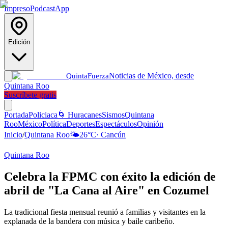
Impreso
Podcast
App
Edición
Noticias de México, desde
Quinta
Fuerza
Quintana Roo
Suscríbete gratis
Portada
Policiaca
🌀 Huracanes
Sismos
Quintana
Roo
México
Política
Deportes
Espectáculos
Opinión
Inicio
/
Quintana Roo
🌤️
26
°C
·
Cancún
Quintana Roo
Celebra la FPMC con éxito la edición de
abril de "La Cana al Aire" en Cozumel
La tradicional fiesta mensual reunió a familias y visitantes en la
explanada de la bandera con música y baile caribeño.