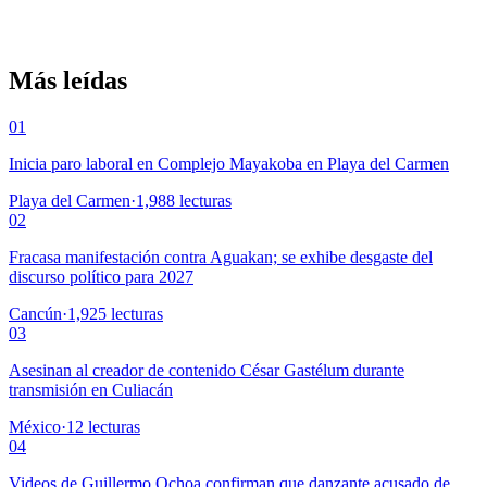
Más leídas
01
Inicia paro laboral en Complejo Mayakoba en Playa del Carmen
Playa del Carmen
·
1,988
lecturas
02
Fracasa manifestación contra Aguakan; se exhibe desgaste del
discurso político para 2027
Cancún
·
1,925
lecturas
03
Asesinan al creador de contenido César Gastélum durante
transmisión en Culiacán
México
·
12
lecturas
04
Videos de Guillermo Ochoa confirman que danzante acusado de