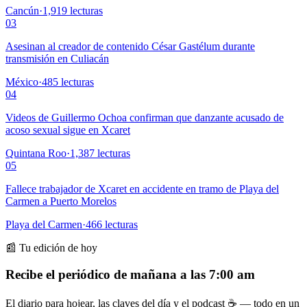
Cancún
·
1,919
lecturas
03
Asesinan al creador de contenido César Gastélum durante
transmisión en Culiacán
México
·
485
lecturas
04
Videos de Guillermo Ochoa confirman que danzante acusado de
acoso sexual sigue en Xcaret
Quintana Roo
·
1,387
lecturas
05
Fallece trabajador de Xcaret en accidente en tramo de Playa del
Carmen a Puerto Morelos
Playa del Carmen
·
466
lecturas
📰 Tu edición de hoy
Recibe el periódico de mañana a las 7:00 am
El diario para hojear, las claves del día y el podcast ☕ — todo en un