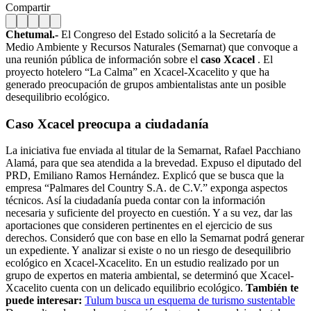
Compartir
Chetumal.-
El Congreso del Estado solicitó a la Secretaría de
Medio Ambiente y Recursos Naturales (Semarnat) que convoque a
una reunión pública de información sobre el
caso Xcacel
. El
proyecto hotelero “La Calma” en Xcacel-Xcacelito y que ha
generado preocupación de grupos ambientalistas ante un posible
desequilibrio ecológico.
Caso Xcacel
preocupa a ciudadanía
La iniciativa fue enviada al titular de la Semarnat, Rafael Pacchiano
Alamá, para que sea atendida a la brevedad. Expuso el diputado del
PRD, Emiliano Ramos Hernández. Explicó que se busca que la
empresa “Palmares del Country S.A. de C.V.” exponga aspectos
técnicos. Así la ciudadanía pueda contar con la información
necesaria y suficiente del proyecto en cuestión. Y a su vez, dar las
aportaciones que consideren pertinentes en el ejercicio de sus
derechos. Consideró que con base en ello la Semarnat podrá generar
un expediente. Y analizar si existe o no un riesgo de desequilibrio
ecológico en Xcacel-Xcacelito. En un estudio realizado por un
grupo de expertos en materia ambiental, se determinó que Xcacel-
Xcacelito cuenta con un delicado equilibrio ecológico.
También te
puede interesar:
Tulum busca un esquema de turismo sustentable