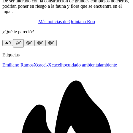
De ser alterado con la construcción de grandes complejos hoteleros,
podrían poner en riesgo a la fauna y flora que se encuentra en el
lugar.
Más noticias de Quintana Roo
¿Qué te pareció?
🔥
0
👍
0
😲
0
😢
0
😠
0
Etiquetas
Emiliano Ramos
Xcacel-Xcacelito
cuidado ambiental
ambiente