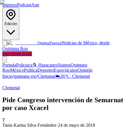
Impreso
Podcast
App
Edición
Noticias de México, desde
Quinta
Fuerza
Quintana Roo
Suscríbete gratis
Portada
Policiaca
🌀 Huracanes
Sismos
Quintana
Roo
México
Política
Deportes
Espectáculos
Opinión
Inicio
/
quintana roo
/
Chetumal
☁️
26
°C
·
Chetumal
Chetumal
Pide Congreso intervención de Semarnat
por caso Xcacel
T
Tania Karina Silva Fernández
·
24 de mayo de 2018