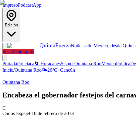
Impreso
Podcast
App
Edición
Quinta
Fuerza
Noticias de México, desde Quint
Suscríbete gratis
Portada
Policiaca
🌀 Huracanes
Sismos
Quintana Roo
México
Política
De
Inicio
/
Quintana Roo
🌤️
26
°C
·
Cancún
Quintana Roo
Encabeza el gobernador festejos del carn
C
Carlos Espejel
·
10 de febrero de 2018