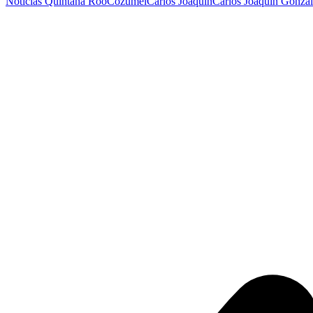
Noticias Quintana Roo
Cozumel
Carlos Joaquín
Carlos Joaquín Gonzá