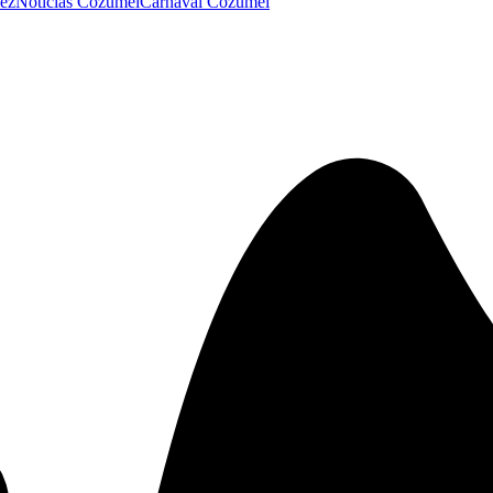
lez
Noticias Cozumel
Carnaval Cozumel