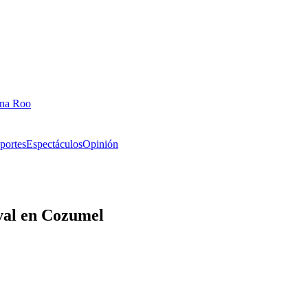
ana Roo
portes
Espectáculos
Opinión
aval en Cozumel