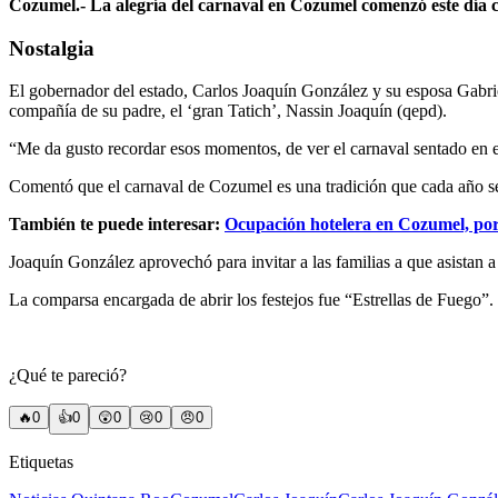
Cozumel.- La alegría del carnaval en Cozumel comenzó este día co
Nostalgia
El gobernador del estado, Carlos Joaquín González y su esposa Gabriel
compañía de su padre, el ‘gran Tatich’, Nassin Joaquín (qepd).
“Me da gusto recordar esos momentos, de ver el carnaval sentado en e
Comentó que el carnaval de Cozumel es una tradición que cada año se 
También te puede interesar:
Ocupación hotelera en Cozumel, por
Joaquín González aprovechó para invitar a las familias a que asistan a
La comparsa encargada de abrir los festejos fue “Estrellas de Fuego”.
¿Qué te pareció?
🔥
0
👍
0
😲
0
😢
0
😠
0
Etiquetas