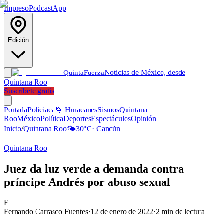
Impreso
Podcast
App
Edición
Noticias de México, desde
Quinta
Fuerza
Quintana Roo
Suscríbete gratis
Portada
Policiaca
🌀 Huracanes
Sismos
Quintana
Roo
México
Política
Deportes
Espectáculos
Opinión
Inicio
/
Quintana Roo
🌤️
30
°C
·
Cancún
Quintana Roo
Juez da luz verde a demanda contra
príncipe Andrés por abuso sexual
F
Fernando Carrasco Fuentes
·
12 de enero de 2022
·
2
min de lectura