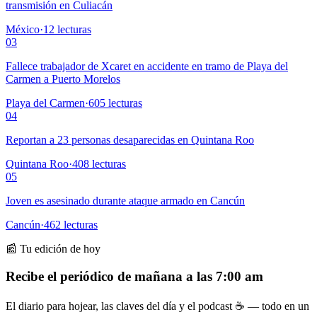
transmisión en Culiacán
México
·
12
lecturas
03
Fallece trabajador de Xcaret en accidente en tramo de Playa del
Carmen a Puerto Morelos
Playa del Carmen
·
605
lecturas
04
Reportan a 23 personas desaparecidas en Quintana Roo
Quintana Roo
·
408
lecturas
05
Joven es asesinado durante ataque armado en Cancún
Cancún
·
462
lecturas
📰 Tu edición de hoy
Recibe el periódico de mañana a las 7:00 am
El diario para hojear, las claves del día y el podcast ☕ — todo en un