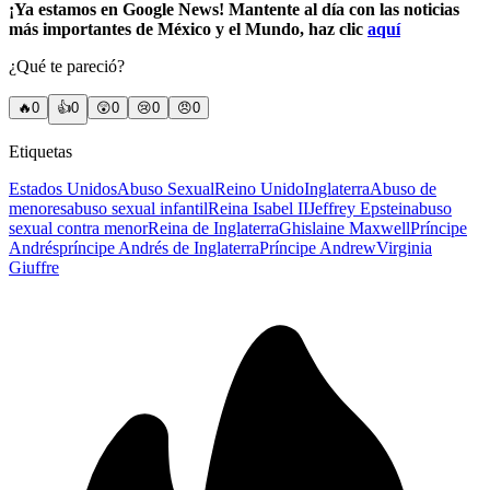
¡Ya estamos en Google News! Mantente al día con las noticias
más importantes de México y el Mundo, haz clic
aquí
¿Qué te pareció?
🔥
0
👍
0
😲
0
😢
0
😠
0
Etiquetas
Estados Unidos
Abuso Sexual
Reino Unido
Inglaterra
Abuso de
menores
abuso sexual infantil
Reina Isabel II
Jeffrey Epstein
abuso
sexual contra menor
Reina de Inglaterra
Ghislaine Maxwell
Príncipe
Andrés
príncipe Andrés de Inglaterra
Príncipe Andrew
Virginia
Giuffre