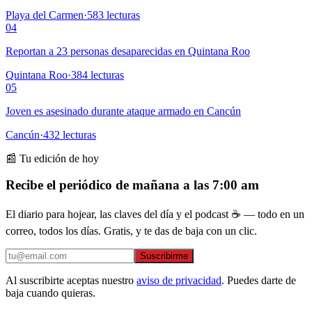
Playa del Carmen
·
583
lecturas
04
Reportan a 23 personas desaparecidas en Quintana Roo
Quintana Roo
·
384
lecturas
05
Joven es asesinado durante ataque armado en Cancún
Cancún
·
432
lecturas
📰 Tu edición de hoy
Recibe el periódico de mañana a las 7:00 am
El diario para hojear, las claves del día y el podcast ☕ — todo en un
correo, todos los días. Gratis, y te das de baja con un clic.
Suscribirme
Al suscribirte aceptas nuestro
aviso de privacidad
. Puedes darte de
baja cuando quieras.