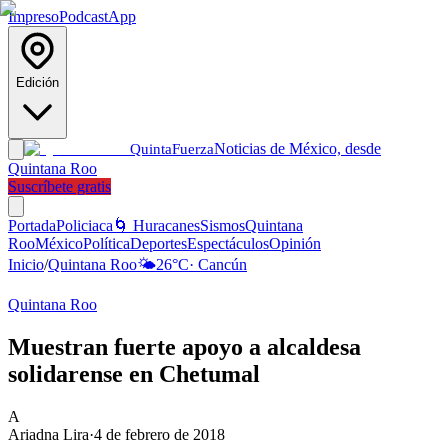
Impreso
Podcast
App
Edición
Noticias de México, desde
Quinta
Fuerza
Quintana Roo
Suscríbete gratis
Portada
Policiaca
🌀 Huracanes
Sismos
Quintana
Roo
México
Política
Deportes
Espectáculos
Opinión
Inicio
/
Quintana Roo
🌤️
26
°C
·
Cancún
Quintana Roo
Muestran fuerte apoyo a alcaldesa
solidarense en Chetumal
A
Ariadna Lira
·
4 de febrero de 2018