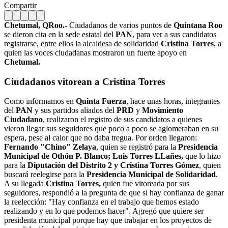
Compartir
Chetumal, QRoo.-
Ciudadanos de varios puntos de
Quintana Roo
se dieron cita en la sede estatal del
PAN
, para ver a sus candidatos
registrarse, entre ellos la alcaldesa de solidaridad
Cristina Torres
, a
quien las voces ciudadanas mostraron un fuerte apoyo en
Chetumal.
Ciudadanos vitorean a Cristina Torres
Como informamos en
Quinta Fuerza
, hace unas horas, integrantes
del
PAN
y sus partidos aliados del
PRD
y
Movimiento
Ciudadano
, realizaron el registro de sus candidatos a quienes
vieron llegar sus seguidores que poco a poco se aglomeraban en su
espera, pese al calor que no daba tregua. Por orden llegaron:
Fernando "Chino" Zelaya
, quien se registró para la
Presidencia
Municipal de Othón P. Blanco; Luis Torres LLañes,
que lo hizo
para la
Diputación del Distrito 2 y Cristina Torres Gómez
, quien
buscará reelegirse para la
Presidencia Municipal de Solidaridad
.
A su llegada
Cristina Torres,
quien fue vitoreada por sus
seguidores, respondió a la pregunta de que si hay confianza de ganar
la reelección: "Hay confianza en el trabajo que hemos estado
realizando y en lo que podemos hacer". Agregó que quiere ser
presidenta municipal porque hay que trabajar en los proyectos de