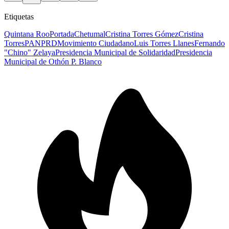
Etiquetas
Quintana Roo
Portada
Chetumal
Cristina Torres Gómez
Cristina
Torres
PAN
PRD
Movimiento Ciudadano
Luis Torres Llanes
Fernando
"Chino" Zelaya
Presidencia Municipal de Solidaridad
Presidencia
Municipal de Othón P. Blanco