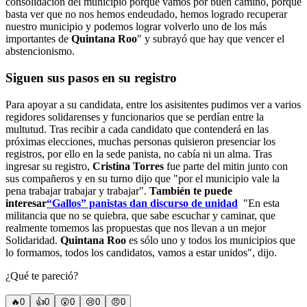
consolidación del municipio porque vamos por buen camino, porque
basta ver que no nos hemos endeudado, hemos logrado recuperar
nuestro municipio y podemos lograr volverlo uno de los más
importantes de
Quintana Roo
" y subrayó que hay que vencer el
abstencionismo.
Siguen sus pasos en su registro
Para apoyar a su candidata, entre los asisitentes pudimos ver a varios
regidores solidarenses y funcionarios que se perdían entre la
multutud. Tras recibir a cada candidato que contenderá en las
próximas elecciones, muchas personas quisieron presenciar los
registros, por ello en la sede panista, no cabía ni un alma. Tras
ingresar su registro,
Cristina Torres
fue parte del mitin junto con
sus compañeros y en su turno dijo que "por el municipio vale la
pena trabajar trabajar y trabajar".
También te puede
interesar
“Gallos” panistas dan discurso de unidad
"En esta
militancia que no se quiebra, que sabe escuchar y caminar, que
realmente tomemos las propuestas que nos llevan a un mejor
Solidaridad.
Quintana Roo
es sólo uno y todos los municipios que
lo formamos, todos los candidatos, vamos a estar unidos", dijo.
¿Qué te pareció?
🔥
0
👍
0
😲
0
😢
0
😠
0