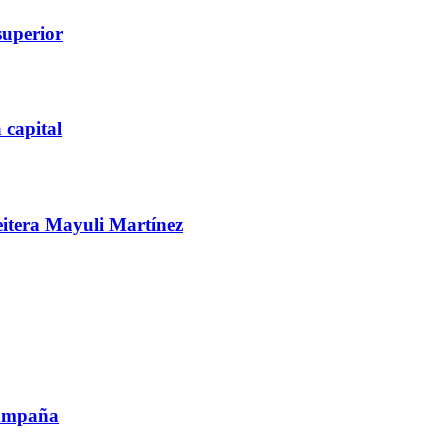
superior
 capital
reitera Mayuli Martínez
campaña