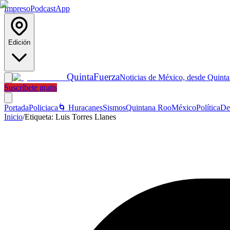
Impreso
Podcast
App
Edición
Quinta
Fuerza
Noticias de México, desde Quint
Suscríbete gratis
Portada
Policiaca
🌀 Huracanes
Sismos
Quintana Roo
México
Política
De
Inicio
/
Etiqueta:
Luis Torres Llanes