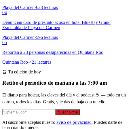
Playa del Carmen
·
623
lecturas
04
Denuncian caso de presunto acoso en hotel BlueBay Grand
Esmeralda de Playa del Carmen
Playa del Carmen
·
596
lecturas
05
Reportan a 23 personas desaparecidas en Quintana Roo
Quintana Roo
·
421
lecturas
📰 Tu edición de hoy
Recibe el periódico de mañana a las 7:00 am
El diario para hojear, las claves del día y el podcast ☕ — todo en un
correo, todos los días. Gratis, y te das de baja con un clic.
Suscribirme
Al suscribirte aceptas nuestro
aviso de privacidad
. Puedes darte de
baja cuando quieras.