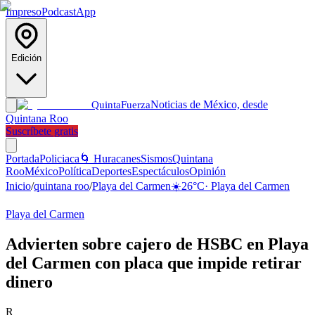
Impreso
Podcast
App
Edición
Noticias de México, desde
Quinta
Fuerza
Quintana Roo
Suscríbete gratis
Portada
Policiaca
🌀 Huracanes
Sismos
Quintana
Roo
México
Política
Deportes
Espectáculos
Opinión
Inicio
/
quintana roo
/
Playa del Carmen
☀️
26
°C
·
Playa del Carmen
Playa del Carmen
Advierten sobre cajero de HSBC en Playa
del Carmen con placa que impide retirar
dinero
R