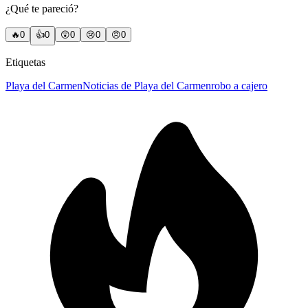
¿Qué te pareció?
🔥
0
👍
0
😲
0
😢
0
😠
0
Etiquetas
Playa del Carmen
Noticias de Playa del Carmen
robo a cajero