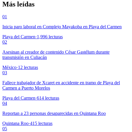
Más leídas
01
Inicia paro laboral en Complejo Mayakoba en Playa del Carmen
Playa del Carmen
·
1,996
lecturas
02
Asesinan al creador de contenido César Gastélum durante
transmisión en Culiacán
México
·
12
lecturas
03
Fallece trabajador de Xcaret en accidente en tramo de Playa del
Carmen a Puerto Morelos
Playa del Carmen
·
614
lecturas
04
Reportan a 23 personas desaparecidas en Quintana Roo
Quintana Roo
·
415
lecturas
05