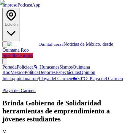
Impreso
Podcast
App
Edición
Noticias de México, desde
Quinta
Fuerza
Quintana Roo
Suscríbete gratis
Portada
Policiaca
🌀 Huracanes
Sismos
Quintana
Roo
México
Política
Deportes
Espectáculos
Opinión
Inicio
/
quintana roo
/
Playa del Carmen
☁️
30
°C
·
Playa del Carmen
Playa del Carmen
Brinda Gobierno de Solidaridad
herramientas de emprendimiento a
jóvenes estudiantes
M