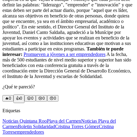
definir las palabras: "liderazgo", "emprender" e "innovación" y que
estas deben ser parte del actuar diario, porque "aquel que es líder,
alcanza sus objetivos en beneficio de otras personas, donde quiera
que se encuentre, ya sea en el ámbito empresarial, académico o
político". En este sentido, el Director General del Instituto de la
Juventud, Daniel Canto Saldaña, agradeció a la Munícipe por
apoyar los eventos y actividades que se realizan en beneficio de la
juventud, así como a las instituciones educativas que motivan a sus
estudiantes a participar en estos programas.
También te puede
interesar:
Promueven a jóvenes a ser emprendedores
A la fecha,
más de 500 estudiantes de nivel medio superior y superior han sido
beneficiados con esta conferencia gratuita a través de la
coordinación entre la Dirección General de Desarrollo Económico,
el Instituto de la Juventud y escuelas de Solidaridad.
¿Qué te pareció?
🔥
0
👍
0
😲
0
😢
0
😠
0
Etiquetas
Noticias Quintana Roo
Playa del Carmen
Noticias Playa del
Carmen
Boletin Solidaridad
Cristina Torres Gómez
Cristina
Torres
emprendedores