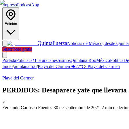
Impreso
Podcast
App
Edición
Quinta
Fuerza
Noticias de México, desde Quint
Suscríbete gratis
Portada
Policiaca
🌀 Huracanes
Sismos
Quintana Roo
México
Política
De
Inicio
/
quintana roo
/
Playa del Carmen
🌤️
27
°C
·
Playa del Carmen
Playa del Carmen
PERDIDOS: Desaparece yate que llevaría a
F
Fernando Carrasco Fuentes
·
30 de septiembre de 2021
·
2
min de lectur