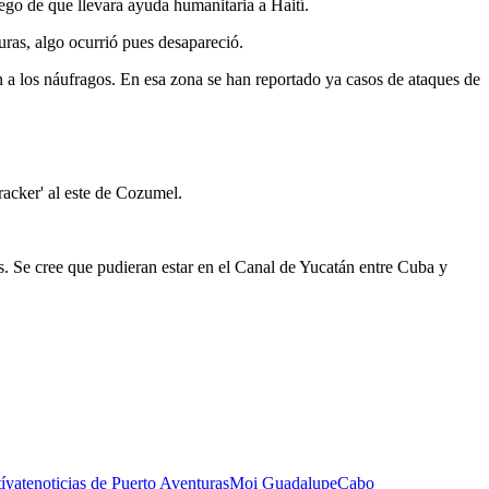
o de que llevara ayuda humanitaria a Haití.
uras, algo ocurrió pues desapareció.
n a los náufragos. En esa zona se han reportado ya casos de ataques de
racker' al este de Cozumel.
os. Se cree que pudieran estar en el Canal de Yucatán entre Cuba y
í
yate
noticias de Puerto Aventuras
Moi Guadalupe
Cabo