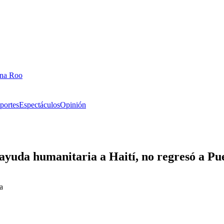
ana Roo
portes
Espectáculos
Opinión
yuda humanitaria a Haití, no regresó a Pu
a