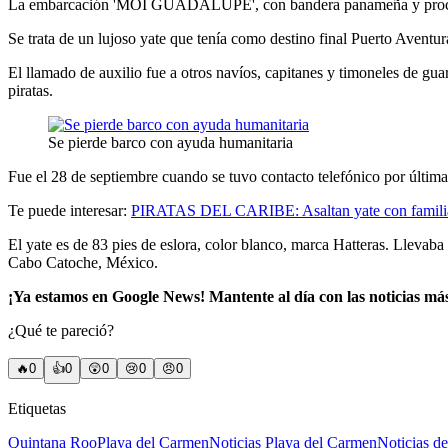
La embarcación 'MOI GUADALUPE', con bandera panameña y procedente 
Se trata de un lujoso yate que tenía como destino final Puerto Aventur
El llamado de auxilio fue a otros navíos, capitanes y timoneles de gu
piratas.
Se pierde barco con ayuda humanitaria
Fue el 28 de septiembre cuando se tuvo contacto telefónico por última 
Te puede interesar:
PIRATAS DEL CARIBE: Asaltan yate con familia
El yate es de 83 pies de eslora, color blanco, marca Hatteras. Llevab
Cabo Catoche, México.
¡Ya estamos en Google News! Mantente al día con las noticias má
¿Qué te pareció?
🔥
0
👍
0
😲
0
😢
0
😠
0
Etiquetas
Quintana Roo
Playa del Carmen
Noticias Playa del Carmen
Noticias d