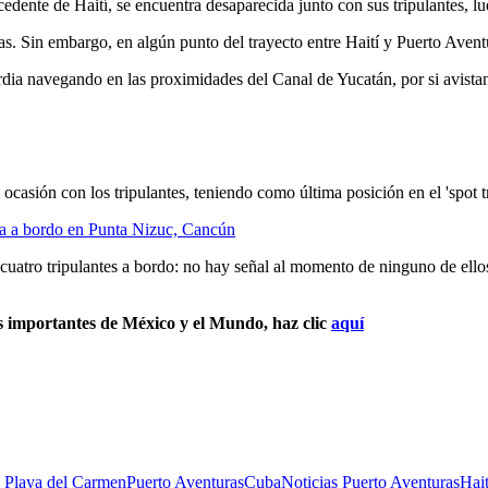
de Haití, se encuentra desaparecida junto con sus tripulantes, lueg
as. Sin embargo, en algún punto del trayecto entre Haití y Puerto Avent
ardia navegando en las proximidades del Canal de Yucatán, por si avista
ocasión con los tripulantes, teniendo como última posición en el 'spot t
 a bordo en Punta Nizuc, Cancún
a cuatro tripulantes a bordo: no hay señal al momento de ninguno de ell
s importantes de México y el Mundo, haz clic
aquí
e Playa del Carmen
Puerto Aventuras
Cuba
Noticias Puerto Aventuras
Hait