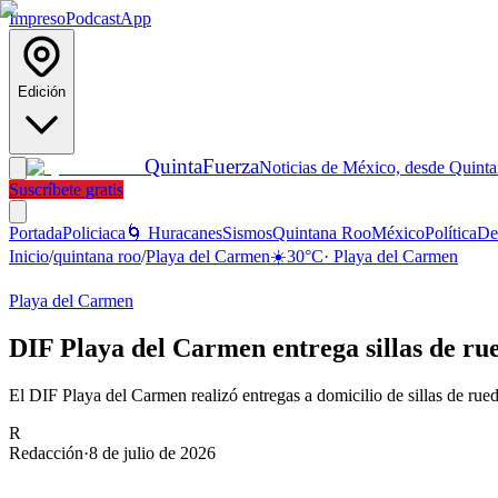
Impreso
Podcast
App
Edición
Quinta
Fuerza
Noticias de México, desde Quint
Suscríbete gratis
Portada
Policiaca
🌀 Huracanes
Sismos
Quintana Roo
México
Política
De
Inicio
/
quintana roo
/
Playa del Carmen
☀️
30
°C
·
Playa del Carmen
Playa del Carmen
DIF Playa del Carmen entrega sillas de rue
El DIF Playa del Carmen realizó entregas a domicilio de sillas de ru
R
Redacción
·
8 de julio de 2026