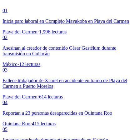
01
Inicia paro laboral en Complejo Mayakoba en Playa del Carmen
Playa del Carmen
·
1,996
lecturas
02
Asesinan al creador de contenido César Gastélum durante
transmisión en Culiacán
México
·
12
lecturas
03
Fallece trabajador de Xcaret en accidente en tramo de Playa del
Carmen a Puerto Morelos
Playa del Carmen
·
614
lecturas
04
Reportan a 23 personas desaparecidas en Quintana Roo
Quintana Roo
·
415
lecturas
05
Joven es asesinado durante ataque armado en Cancún