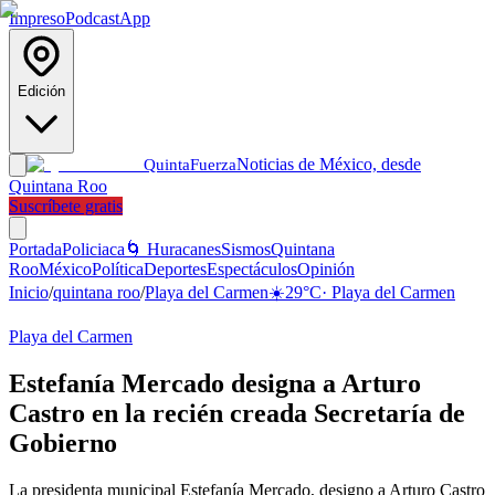
Impreso
Podcast
App
Edición
Noticias de México, desde
Quinta
Fuerza
Quintana Roo
Suscríbete gratis
Portada
Policiaca
🌀 Huracanes
Sismos
Quintana
Roo
México
Política
Deportes
Espectáculos
Opinión
Inicio
/
quintana roo
/
Playa del Carmen
☀️
29
°C
·
Playa del Carmen
Playa del Carmen
Estefanía Mercado designa a Arturo
Castro en la recién creada Secretaría de
Gobierno
La presidenta municipal Estefanía Mercado, designo a Arturo Castro