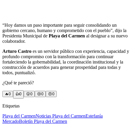
“Hoy damos un paso importante para seguir consolidando un
gobierno cercano, humano y comprometido con el pueblo”, dijo la
Presidenta Municipal de
Playa del Carmen
al designar a su nuevo
colaborador.
Arturo Castro
es un servidor público con experiencia, capacidad y
profundo compromiso con la transformación para continuar
fortaleciendo la gobernabilidad, la coordinación institucional y la
construcción de acuerdos para generar prosperidad para todas y
todos, puntualizó.
¿Qué te pareció?
🔥
0
👍
0
😲
0
😢
0
😠
0
Etiquetas
Playa del Carmen
Noticias Playa del Carmen
Estefanía
Mercado
Boletín Playa del Carmen