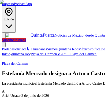
Impreso
Podcast
App
Edición
Quinta
Fuerza
Noticias de México, desde Quint
Suscríbete gratis
Portada
Policiaca
🌀 Huracanes
Sismos
Quintana Roo
México
Política
De
Inicio
/
quintana roo
/
Playa del Carmen
☀️
26
°C
·
Playa del Carmen
Playa del Carmen
Estefanía Mercado designa a Arturo Castr
La presidenta municipal Estefanía Mercado designó a Arturo Castro D
A
Ariel Urtaza
·
2 de junio de 2026