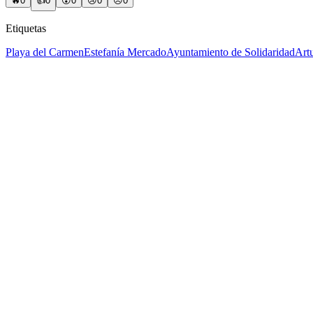
🔥
0
👍
0
😲
0
😢
0
😠
0
Etiquetas
Playa del Carmen
Estefanía Mercado
Ayuntamiento de Solidaridad
Art