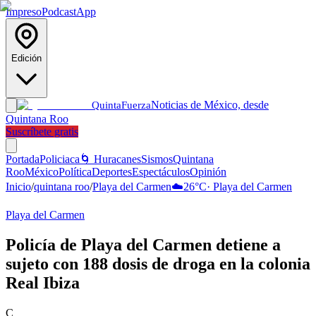
Impreso
Podcast
App
Edición
Noticias de México, desde
Quinta
Fuerza
Quintana Roo
Suscríbete gratis
Portada
Policiaca
🌀 Huracanes
Sismos
Quintana
Roo
México
Política
Deportes
Espectáculos
Opinión
Inicio
/
quintana roo
/
Playa del Carmen
☁️
26
°C
·
Playa del Carmen
Playa del Carmen
Policía de Playa del Carmen detiene a
sujeto con 188 dosis de droga en la colonia
Real Ibiza
C