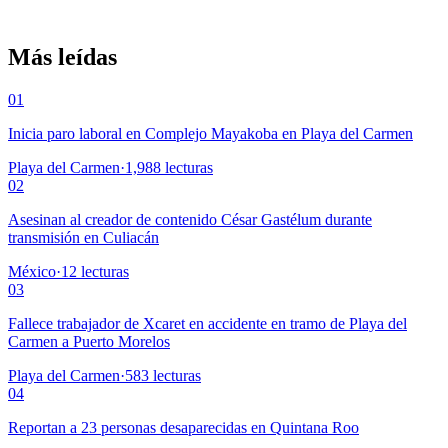
Más leídas
01
Inicia paro laboral en Complejo Mayakoba en Playa del Carmen
Playa del Carmen
·
1,988
lecturas
02
Asesinan al creador de contenido César Gastélum durante
transmisión en Culiacán
México
·
12
lecturas
03
Fallece trabajador de Xcaret en accidente en tramo de Playa del
Carmen a Puerto Morelos
Playa del Carmen
·
583
lecturas
04
Reportan a 23 personas desaparecidas en Quintana Roo