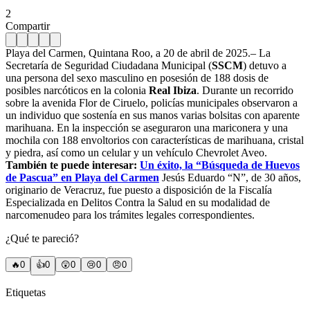
2
Compartir
Playa del Carmen, Quintana Roo, a 20 de abril de 2025.– La
Secretaría de Seguridad Ciudadana Municipal (
SSCM
) detuvo a
una persona del sexo masculino en posesión de 188 dosis de
posibles narcóticos en la colonia
Real Ibiza
. Durante un recorrido
sobre la avenida Flor de Ciruelo, policías municipales observaron a
un individuo que sostenía en sus manos varias bolsitas con aparente
marihuana. En la inspección se aseguraron una mariconera y una
mochila con 188 envoltorios con características de marihuana, cristal
y piedra, así como un celular y un vehículo Chevrolet Aveo.
También te puede interesar:
Un éxito, la “Búsqueda de Huevos
de Pascua” en Playa del Carmen
Jesús Eduardo “N”, de 30 años,
originario de Veracruz, fue puesto a disposición de la Fiscalía
Especializada en Delitos Contra la Salud en su modalidad de
narcomenudeo para los trámites legales correspondientes.
¿Qué te pareció?
🔥
0
👍
0
😲
0
😢
0
😠
0
Etiquetas