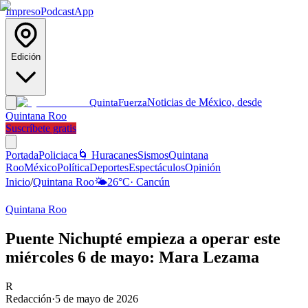
Impreso
Podcast
App
Edición
Noticias de México, desde
Quinta
Fuerza
Quintana Roo
Suscríbete gratis
Portada
Policiaca
🌀 Huracanes
Sismos
Quintana
Roo
México
Política
Deportes
Espectáculos
Opinión
Inicio
/
Quintana Roo
🌤️
26
°C
·
Cancún
Quintana Roo
Puente Nichupté empieza a operar este
miércoles 6 de mayo: Mara Lezama
R
Redacción
·
5 de mayo de 2026