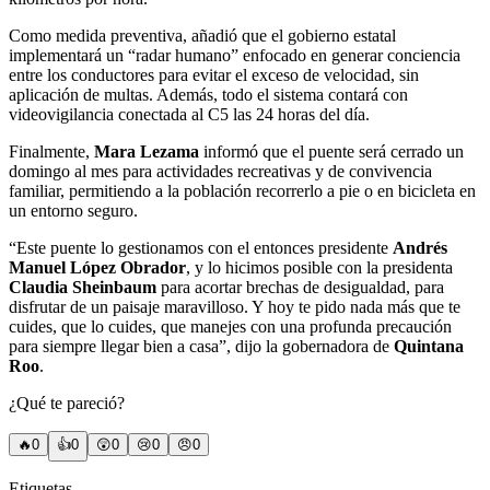
Como medida preventiva, añadió que el gobierno estatal
implementará un “radar humano” enfocado en generar conciencia
entre los conductores para evitar el exceso de velocidad, sin
aplicación de multas. Además, todo el sistema contará con
videovigilancia conectada al C5 las 24 horas del día.
Finalmente,
Mara Lezama
informó que el puente será cerrado un
domingo al mes para actividades recreativas y de convivencia
familiar, permitiendo a la población recorrerlo a pie o en bicicleta en
un entorno seguro.
“Este puente lo gestionamos con el entonces presidente
Andrés
Manuel López Obrador
, y lo hicimos posible con la presidenta
Claudia Sheinbaum
para acortar brechas de desigualdad, para
disfrutar de un paisaje maravilloso. Y hoy te pido nada más que te
cuides, que lo cuides, que manejes con una profunda precaución
para siempre llegar bien a casa”, dijo la gobernadora de
Quintana
Roo
.
¿Qué te pareció?
🔥
0
👍
0
😲
0
😢
0
😠
0
Etiquetas