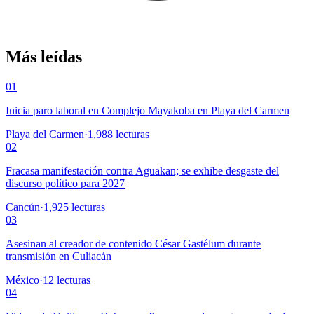
Más leídas
01
Inicia paro laboral en Complejo Mayakoba en Playa del Carmen
Playa del Carmen
·
1,988
lecturas
02
Fracasa manifestación contra Aguakan; se exhibe desgaste del
discurso político para 2027
Cancún
·
1,925
lecturas
03
Asesinan al creador de contenido César Gastélum durante
transmisión en Culiacán
México
·
12
lecturas
04