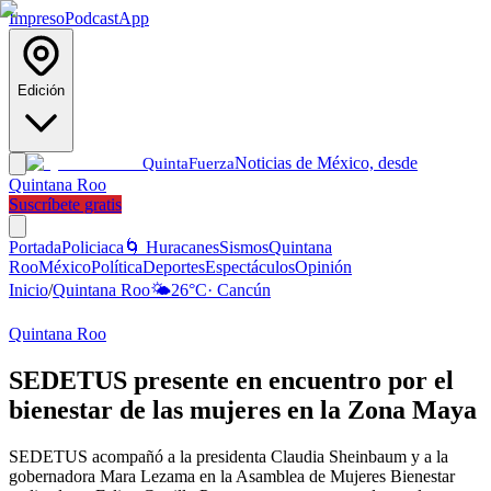
Impreso
Podcast
App
Edición
Noticias de México, desde
Quinta
Fuerza
Quintana Roo
Suscríbete gratis
Portada
Policiaca
🌀 Huracanes
Sismos
Quintana
Roo
México
Política
Deportes
Espectáculos
Opinión
Inicio
/
Quintana Roo
🌤️
26
°C
·
Cancún
Quintana Roo
SEDETUS presente en encuentro por el
bienestar de las mujeres en la Zona Maya
SEDETUS acompañó a la presidenta Claudia Sheinbaum y a la
gobernadora Mara Lezama en la Asamblea de Mujeres Bienestar