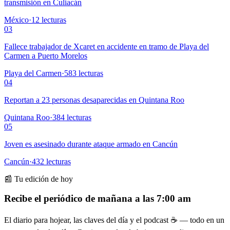
transmisión en Culiacán
México
·
12
lecturas
03
Fallece trabajador de Xcaret en accidente en tramo de Playa del
Carmen a Puerto Morelos
Playa del Carmen
·
583
lecturas
04
Reportan a 23 personas desaparecidas en Quintana Roo
Quintana Roo
·
384
lecturas
05
Joven es asesinado durante ataque armado en Cancún
Cancún
·
432
lecturas
📰 Tu edición de hoy
Recibe el periódico de mañana a las 7:00 am
El diario para hojear, las claves del día y el podcast ☕ — todo en un