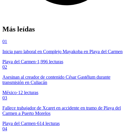
Más leídas
01
Inicia paro laboral en Complejo Mayakoba en Playa del Carmen
Playa del Carmen
·
1,996
lecturas
02
Asesinan al creador de contenido César Gastélum durante
transmisión en Culiacán
México
·
12
lecturas
03
Fallece trabajador de Xcaret en accidente en tramo de Playa del
Carmen a Puerto Morelos
Playa del Carmen
·
614
lecturas
04