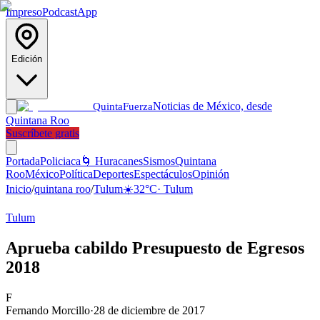
Impreso
Podcast
App
Edición
Noticias de México, desde
Quinta
Fuerza
Quintana Roo
Suscríbete gratis
Portada
Policiaca
🌀 Huracanes
Sismos
Quintana
Roo
México
Política
Deportes
Espectáculos
Opinión
Inicio
/
quintana roo
/
Tulum
☀️
32
°C
·
Tulum
Tulum
Aprueba cabildo Presupuesto de Egresos
2018
F
Fernando Morcillo
·
28 de diciembre de 2017