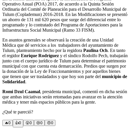
Operativo Anual (POA) 2017, de acuerdo a la Quinta Sesión
Ordinaria del Comité de Planeación para el Desarrollo Municipal de
Tulum (Coplademun) 2016-2018. En las Modificaciones se presentó
un ahorro de 131 mil 620 pesos que surge del diferencial entre lo
programado y lo contratado del Programa de Aportaciones para la
Infraestructura Social Municipal (Ramo 33 FISM).
En asuntos generales se observará la creación de una Unidad
Médica que dé servicios a los trabajadores del ayuntamiento de
Tulum, planteamiento hecho por la regidora
Paulina Och
. En tanto
el regidor
Enrique Rodríguez
y el síndico Rodolfo Pech, trabajarán
junto con el cuerpo jurídico de Tulum para determinar el patrimonio
municipal con que cuenta esta demarcación. Predios que surgen por
la donación de la Ley de Fraccionamientos y por aquellos bienes
que tienen que ser trasladados y que hoy son parte del
municipio de
Solidaridad
.
Romi Dzul Caamal
, presidenta municipal, comentó en dicha sesión
que ambas iniciativas serán retomadas para avanzar en la atención
médica y tener más espacios públicos para la gente.
¿Qué te pareció?
🔥
0
👍
0
😲
0
😢
0
😠
0