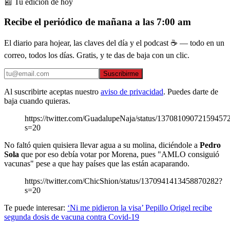
📰 Tu edición de hoy
Recibe el periódico de mañana a las 7:00 am
El diario para hojear, las claves del día y el podcast ☕ — todo en un
correo, todos los días. Gratis, y te das de baja con un clic.
Suscribirme
Al suscribirte aceptas nuestro
aviso de privacidad
. Puedes darte de
baja cuando quieras.
https://twitter.com/GuadalupeNaja/status/13708109072159457
s=20
No faltó quien quisiera llevar agua a su molina, diciéndole a
Pedro
Sola
que por eso debía votar por Morena, pues "AMLO consiguió
vacunas" pese a que hay países que las están acaparando.
https://twitter.com/ChicShion/status/1370941413458870282?
s=20
Te puede interesar:
‘Ni me pidieron la visa’ Pepillo Origel recibe
segunda dosis de vacuna contra Covid-19