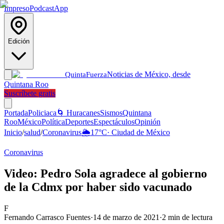
Impreso
Podcast
App
Edición
Noticias de México, desde
Quinta
Fuerza
Quintana Roo
Suscríbete gratis
Portada
Policiaca
🌀 Huracanes
Sismos
Quintana
Roo
México
Política
Deportes
Espectáculos
Opinión
Inicio
/
salud
/
Coronavirus
🌦️
17
°C
·
Ciudad de México
Coronavirus
Video: Pedro Sola agradece al gobierno
de la Cdmx por haber sido vacunado
F
Fernando Carrasco Fuentes
·
14 de marzo de 2021
·
2
min de lectura