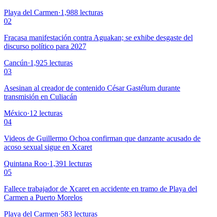
Playa del Carmen
·
1,988
lecturas
02
Fracasa manifestación contra Aguakan; se exhibe desgaste del
discurso político para 2027
Cancún
·
1,925
lecturas
03
Asesinan al creador de contenido César Gastélum durante
transmisión en Culiacán
México
·
12
lecturas
04
Videos de Guillermo Ochoa confirman que danzante acusado de
acoso sexual sigue en Xcaret
Quintana Roo
·
1,391
lecturas
05
Fallece trabajador de Xcaret en accidente en tramo de Playa del
Carmen a Puerto Morelos
Playa del Carmen
·
583
lecturas