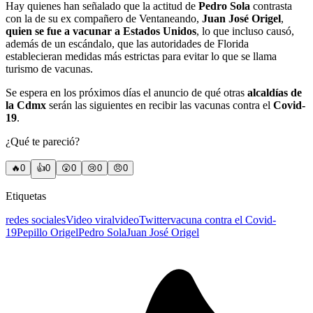
Hay quienes han señalado que la actitud de
Pedro Sola
contrasta
con la de su ex compañero de Ventaneando,
Juan José Origel
,
quien se fue a vacunar a Estados Unidos
, lo que incluso causó,
además de un escándalo, que las autoridades de Florida
establecieran medidas más estrictas para evitar lo que se llama
turismo de vacunas.
Se espera en los próximos días el anuncio de qué otras
alcaldías de
la Cdmx
serán las siguientes en recibir las vacunas contra el
Covid-
19
.
¿Qué te pareció?
🔥
0
👍
0
😲
0
😢
0
😠
0
Etiquetas
redes sociales
Video viral
video
Twitter
vacuna contra el Covid-
19
Pepillo Origel
Pedro Sola
Juan José Origel