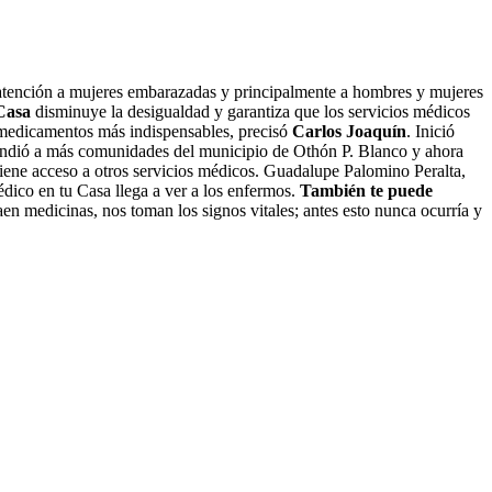
, atención a mujeres embarazadas y principalmente a hombres y mujeres
Casa
disminuye la desigualdad y garantiza que los servicios médicos
s medicamentos más indispensables, precisó
Carlos Joaquín
. Inició
endió a más comunidades del municipio de Othón P. Blanco y ahora
tiene acceso a otros servicios médicos. Guadalupe Palomino Peralta,
ico en tu Casa llega a ver a los enfermos.
También te puede
n medicinas, nos toman los signos vitales; antes esto nunca ocurría y