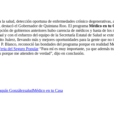
 a la salud, detección oportuna de enfermedades crónico degenerativas
ud, destacó el Gobernador de Quintana Roo. El programa
Médico en tu 
upción de gobiernos anteriores hubo carencia de médicos y hasta de lo
 con el esfuerzo del equipo de la Secretaría Estatal de Salud se ext
ito Juárez, llevando más y mejores oportunidades para la gente que no 
P. Blanco, reconoció las bondades del programa porque en realidad Méd
Feria del Seguro Popular
“Para mí es muy importante, ya que además trae
s porque me atienden de verdad”, dijo en conclusión.
aquín González
salud
Médico en tu Casa