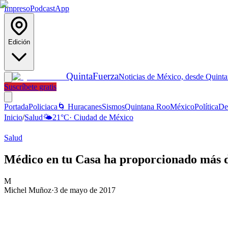
Impreso
Podcast
App
Edición
Quinta
Fuerza
Noticias de México, desde Quint
Suscríbete gratis
Portada
Policiaca
🌀 Huracanes
Sismos
Quintana Roo
México
Política
De
Inicio
/
Salud
🌤️
21
°C
·
Ciudad de México
Salud
Médico en tu Casa ha proporcionado más de 
M
Michel Muñoz
·
3 de mayo de 2017