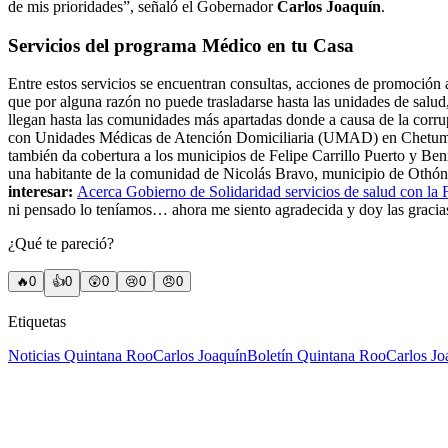
de mis prioridades”, señaló el Gobernador
Carlos Joaquín
.
Servicios del programa Médico en tu Casa
Entre estos servicios se encuentran consultas, acciones de promoción
que por alguna razón no puede trasladarse hasta las unidades de sal
llegan hasta las comunidades más apartadas donde a causa de la corr
con Unidades Médicas de Atención Domiciliaria (UMAD) en Chetumal y
también da cobertura a los municipios de Felipe Carrillo Puerto y Ben
una habitante de la comunidad de Nicolás Bravo, municipio de Othón 
interesar:
Acerca Gobierno de Solidaridad servicios de salud con la 
ni pensado lo teníamos… ahora me siento agradecida y doy las gracia
¿Qué te pareció?
🔥
0
👍
0
😲
0
😢
0
😠
0
Etiquetas
Noticias Quintana Roo
Carlos Joaquín
Boletín Quintana Roo
Carlos Jo