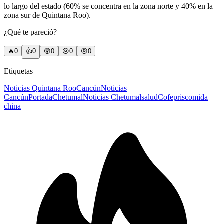
lo largo del estado (60% se concentra en la zona norte y 40% en la
zona sur de Quintana Roo).
¿Qué te pareció?
🔥
0
👍
0
😲
0
😢
0
😠
0
Etiquetas
Noticias Quintana Roo
Cancún
Noticias
Cancún
Portada
Chetumal
Noticias Chetumal
salud
Cofepris
comida
china