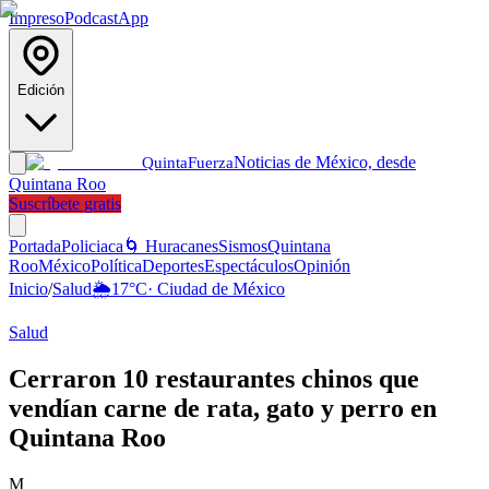
Impreso
Podcast
App
Edición
Noticias de México, desde
Quinta
Fuerza
Quintana Roo
Suscríbete gratis
Portada
Policiaca
🌀 Huracanes
Sismos
Quintana
Roo
México
Política
Deportes
Espectáculos
Opinión
Inicio
/
Salud
🌦️
17
°C
·
Ciudad de México
Salud
Cerraron 10 restaurantes chinos que
vendían carne de rata, gato y perro en
Quintana Roo
M