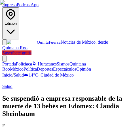
Impreso
Podcast
App
Edición
Noticias de México, desde
Quinta
Fuerza
Quintana Roo
Suscríbete gratis
Portada
Policiaca
🌀 Huracanes
Sismos
Quintana
Roo
México
Política
Deportes
Espectáculos
Opinión
Inicio
/
Salud
☁️
14
°C
·
Ciudad de México
Salud
Se suspendió a empresa responsable de la
muerte de 13 bebés en Edomex: Claudia
Sheinbaum
F