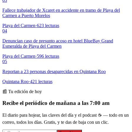
03
Fallece trabajador de Xcaret en accidente en tramo de Playa del
Carmen a Puerto Morelos
Playa del Carmen
·
623
lecturas
04
Denuncian caso de presunto acoso en hotel BlueBay Grand
Esmeralda de Playa del Carmen
Playa del Carmen
·
596
lecturas
05
Reportan a 23 personas desaparecidas en Quintana Roo
Quintana Roo
·
421
lecturas
📰 Tu edición de hoy
Recibe el periódico de mañana a las 7:00 am
El diario para hojear, las claves del día y el podcast ☕ — todo en un
correo, todos los días. Gratis, y te das de baja con un clic.