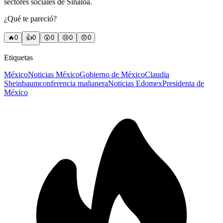
sectores sociales de Sinaloa.
¿Qué te pareció?
🔥
0
👍
0
😲
0
😢
0
😠
0
Etiquetas
México
Noticias México
Gobierno de México
Claudia
Sheinbaum
conferencia mañanera
Noticias Edomex
Presidenta de
México