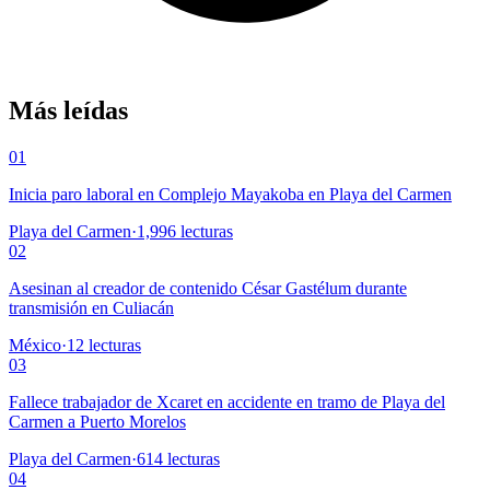
Más leídas
01
Inicia paro laboral en Complejo Mayakoba en Playa del Carmen
Playa del Carmen
·
1,996
lecturas
02
Asesinan al creador de contenido César Gastélum durante
transmisión en Culiacán
México
·
12
lecturas
03
Fallece trabajador de Xcaret en accidente en tramo de Playa del
Carmen a Puerto Morelos
Playa del Carmen
·
614
lecturas
04