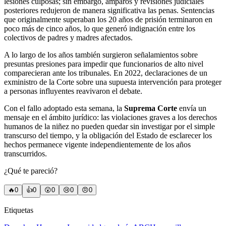
lesiones culposas; sin embargo, amparos y revisiones judiciales
posteriores redujeron de manera significativa las penas. Sentencias
que originalmente superaban los 20 años de prisión terminaron en
poco más de cinco años, lo que generó indignación entre los
colectivos de padres y madres afectados.
A lo largo de los años también surgieron señalamientos sobre
presuntas presiones para impedir que funcionarios de alto nivel
comparecieran ante los tribunales. En 2022, declaraciones de un
exministro de la Corte sobre una supuesta intervención para proteger
a personas influyentes reavivaron el debate.
Con el fallo adoptado esta semana, la
Suprema Corte
envía un
mensaje en el ámbito jurídico: las violaciones graves a los derechos
humanos de la niñez no pueden quedar sin investigar por el simple
transcurso del tiempo, y la obligación del Estado de esclarecer los
hechos permanece vigente independientemente de los años
transcurridos.
¿Qué te pareció?
🔥
0
👍
0
😲
0
😢
0
😠
0
Etiquetas