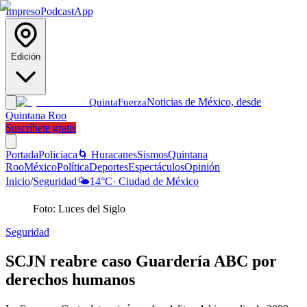
Impreso
Podcast
App
Edición
Noticias de México, desde
Quinta
Fuerza
Quintana Roo
Suscríbete gratis
Portada
Policiaca
🌀 Huracanes
Sismos
Quintana
Roo
México
Política
Deportes
Espectáculos
Opinión
Inicio
/
Seguridad
🌤️
14
°C
·
Ciudad de México
Foto: Luces del Siglo
Seguridad
SCJN reabre caso Guardería ABC por
derechos humanos