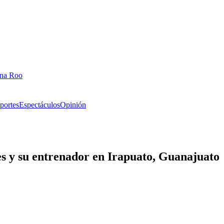
ana Roo
portes
Espectáculos
Opinión
es y su entrenador en Irapuato, Guanajuato