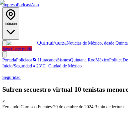
Impreso
Podcast
App
Edición
Quinta
Fuerza
Noticias de México, desde Quint
Suscríbete gratis
Portada
Policiaca
🌀 Huracanes
Sismos
Quintana Roo
México
Política
De
Inicio
/
Seguridad
☀️
23
°C
·
Ciudad de México
Seguridad
Sufren secuestro virtual 10 tenistas menor
F
Fernando Carrasco Fuentes
·
29 de octubre de 2024
·
3
min de lectura