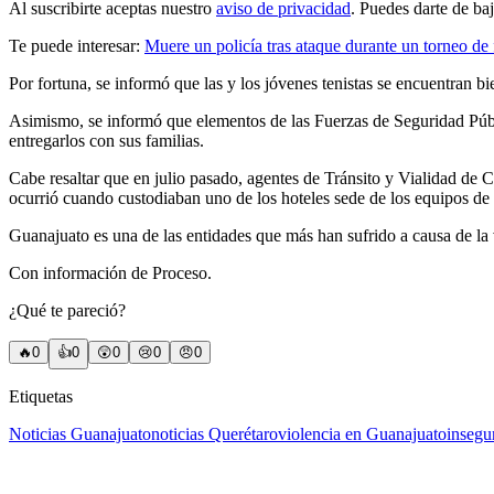
Al suscribirte aceptas nuestro
aviso de privacidad
. Puedes darte de ba
Te puede interesar:
Muere un policía tras ataque durante un torneo de
Por fortuna, se informó que las y los jóvenes tenistas se encuentran bi
Asimismo, se informó que elementos de las Fuerzas de Seguridad Públ
entregarlos con sus familias.
Cabe resaltar que en julio pasado, agentes de Tránsito y Vialidad de 
ocurrió cuando custodiaban uno de los hoteles sede de los equipos de
Guanajuato es una de las entidades que más han sufrido a causa de la 
Con información de Proceso.
¿Qué te pareció?
🔥
0
👍
0
😲
0
😢
0
😠
0
Etiquetas
Noticias Guanajuato
noticias Querétaro
violencia en Guanajuato
insegu