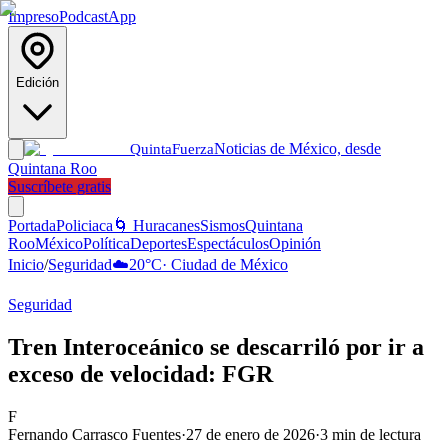
Impreso
Podcast
App
Edición
Noticias de México, desde
Quinta
Fuerza
Quintana Roo
Suscríbete gratis
Portada
Policiaca
🌀 Huracanes
Sismos
Quintana
Roo
México
Política
Deportes
Espectáculos
Opinión
Inicio
/
Seguridad
☁️
20
°C
·
Ciudad de México
Seguridad
Tren Interoceánico se descarriló por ir a
exceso de velocidad: FGR
F
Fernando Carrasco Fuentes
·
27 de enero de 2026
·
3
min de lectura