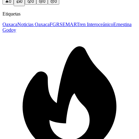
🔥
0
👍
0
😲
0
😢
0
😠
0
Etiquetas
Oaxaca
Noticias Oaxaca
FGR
SEMAR
Tren Interoceánico
Ernestina
Godoy