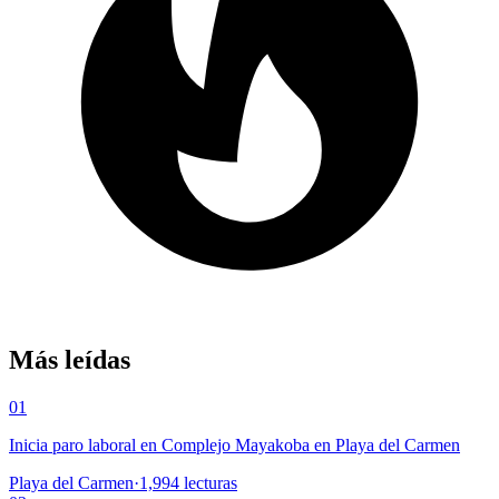
Más leídas
01
Inicia paro laboral en Complejo Mayakoba en Playa del Carmen
Playa del Carmen
·
1,994
lecturas