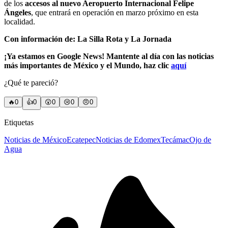
de los
accesos al nuevo Aeropuerto Internacional Felipe
Ángeles
, que entrará en operación en marzo próximo en esta
localidad.
Con información de: La Silla Rota y La Jornada
¡Ya estamos en Google News! Mantente al día con las noticias
más importantes de México y el Mundo, haz clic
aquí
¿Qué te pareció?
🔥
0
👍
0
😲
0
😢
0
😠
0
Etiquetas
Noticias de México
Ecatepec
Noticias de Edomex
Tecámac
Ojo de
Agua