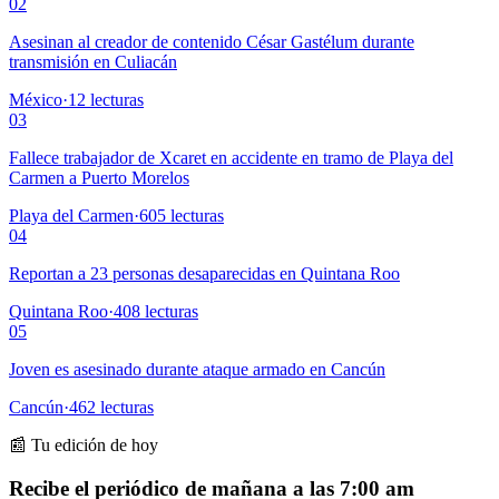
02
Asesinan al creador de contenido César Gastélum durante
transmisión en Culiacán
México
·
12
lecturas
03
Fallece trabajador de Xcaret en accidente en tramo de Playa del
Carmen a Puerto Morelos
Playa del Carmen
·
605
lecturas
04
Reportan a 23 personas desaparecidas en Quintana Roo
Quintana Roo
·
408
lecturas
05
Joven es asesinado durante ataque armado en Cancún
Cancún
·
462
lecturas
📰 Tu edición de hoy
Recibe el periódico de mañana a las 7:00 am