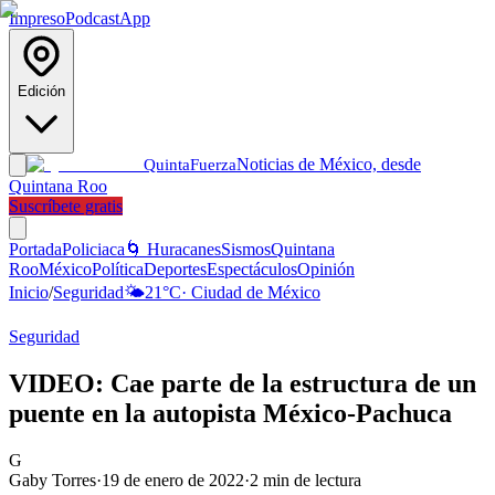
Impreso
Podcast
App
Edición
Noticias de México, desde
Quinta
Fuerza
Quintana Roo
Suscríbete gratis
Portada
Policiaca
🌀 Huracanes
Sismos
Quintana
Roo
México
Política
Deportes
Espectáculos
Opinión
Inicio
/
Seguridad
🌤️
21
°C
·
Ciudad de México
Seguridad
VIDEO: Cae parte de la estructura de un
puente en la autopista México-Pachuca
G
Gaby Torres
·
19 de enero de 2022
·
2
min de lectura