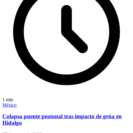
1
min
México
Colapsa puente peatonal tras impacto de grúa en
Hidalgo