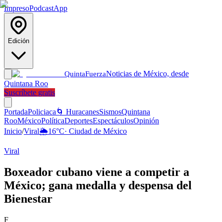
Impreso
Podcast
App
Edición
Noticias de México, desde
Quinta
Fuerza
Quintana Roo
Suscríbete gratis
Portada
Policiaca
🌀 Huracanes
Sismos
Quintana
Roo
México
Política
Deportes
Espectáculos
Opinión
Inicio
/
Viral
🌦️
16
°C
·
Ciudad de México
Viral
Boxeador cubano viene a competir a
México; gana medalla y despensa del
Bienestar
F