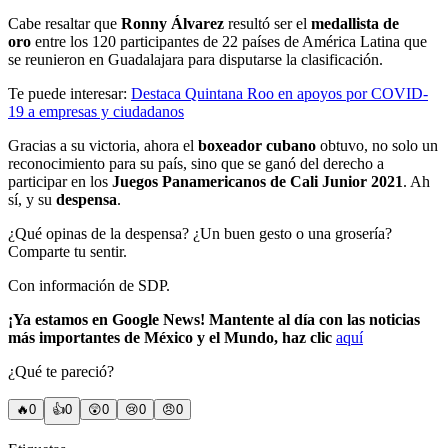
Cabe resaltar que
Ronny Álvarez
resultó ser el
medallista de
oro
entre los 120 participantes de 22 países de América Latina que
se reunieron en Guadalajara para disputarse la clasificación.
Te puede interesar:
Destaca Quintana Roo en apoyos por COVID-
19 a empresas y ciudadanos
Gracias a su victoria, ahora el
boxeador
cubano
obtuvo, no solo un
reconocimiento para su país, sino que se ganó del derecho a
participar en los
Juegos Panamericanos de Cali Junior 2021
. Ah
sí, y su
despensa
.
¿Qué opinas de la despensa? ¿Un buen gesto o una grosería?
Comparte tu sentir.
Con información de SDP.
¡Ya estamos en Google News! Mantente al día con las noticias
más importantes de México y el Mundo, haz clic
aquí
¿Qué te pareció?
🔥
0
👍
0
😲
0
😢
0
😠
0