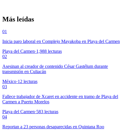
Más leídas
01
Inicia paro laboral en Complejo Mayakoba en Playa del Carmen
Playa del Carmen
·
1,988
lecturas
02
Asesinan al creador de contenido César Gastélum durante
transmisión en Culiacán
México
·
12
lecturas
03
Fallece trabajador de Xcaret en accidente en tramo de Playa del
Carmen a Puerto Morelos
Playa del Carmen
·
583
lecturas
04
Reportan a 23 personas desaparecidas en Quintana Roo