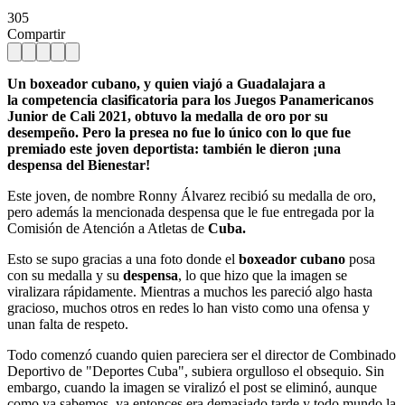
305
Compartir
Un boxeador cubano, y quien viajó a Guadalajara a
la competencia clasificatoria para los Juegos Panamericanos
Junior de Cali 2021, obtuvo la medalla de oro por su
desempeño. Pero la presea no fue lo único con lo que fue
premiado este joven deportista: también le dieron ¡una
despensa del Bienestar!
Este joven, de nombre Ronny Álvarez recibió su medalla de oro,
pero además la mencionada despensa que le fue entregada por la
Comisión de Atención a Atletas de
Cuba.
Esto se supo gracias a una foto donde el
boxeador cubano
posa
con su medalla y su
despensa
, lo que hizo que la imagen se
viralizara rápidamente. Mientras a muchos les pareció algo hasta
gracioso, muchos otros en redes lo han visto como una ofensa y
unan falta de respeto.
Todo comenzó cuando quien pareciera ser el director de Combinado
Deportivo de "Deportes Cuba", subiera orgulloso el obsequio. Sin
embargo, cuando la imagen se viralizó el post se eliminó, aunque
como ya sabemos, ya entonces era demasiado tarde y todo mundo la