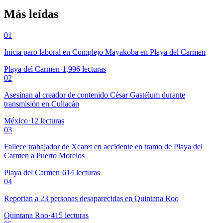
Más leídas
01
Inicia paro laboral en Complejo Mayakoba en Playa del Carmen
Playa del Carmen
·
1,996
lecturas
02
Asesinan al creador de contenido César Gastélum durante
transmisión en Culiacán
México
·
12
lecturas
03
Fallece trabajador de Xcaret en accidente en tramo de Playa del
Carmen a Puerto Morelos
Playa del Carmen
·
614
lecturas
04
Reportan a 23 personas desaparecidas en Quintana Roo
Quintana Roo
·
415
lecturas