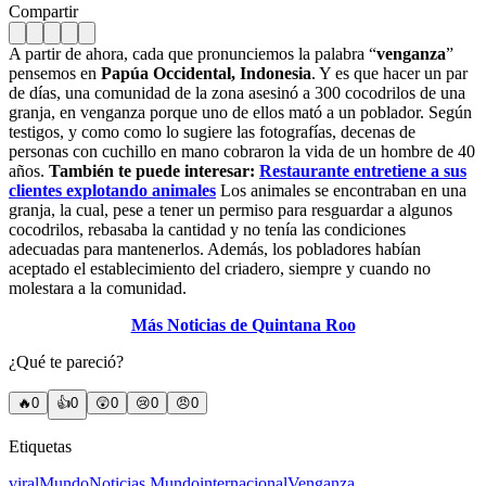
Compartir
A partir de ahora, cada que pronunciemos la palabra “
venganza
”
pensemos en
Papúa Occidental, Indonesia
. Y es que hacer un par
de días, una comunidad de la zona asesinó a 300 cocodrilos de una
granja, en venganza porque uno de ellos mató a un poblador. Según
testigos, y como como lo sugiere las fotografías, decenas de
personas con cuchillo en mano cobraron la vida de un hombre de 40
años.
También te puede interesar:
Restaurante entretiene a sus
clientes explotando animales
Los animales se encontraban en una
granja, la cual, pese a tener un permiso para resguardar a algunos
cocodrilos, rebasaba la cantidad y no tenía las condiciones
adecuadas para mantenerlos. Además, los pobladores habían
aceptado el establecimiento del criadero, siempre y cuando no
molestara a la comunidad.
Más Noticias de Quintana Roo
¿Qué te pareció?
🔥
0
👍
0
😲
0
😢
0
😠
0
Etiquetas
viral
Mundo
Noticias Mundo
internacional
Venganza