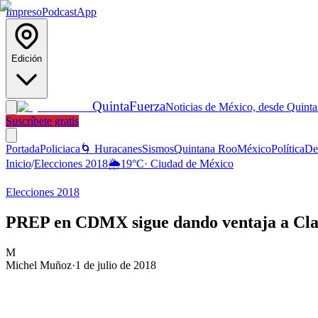
Impreso
Podcast
App
Edición
Quinta
Fuerza
Noticias de México, desde Quint
Suscríbete gratis
Portada
Policiaca
🌀 Huracanes
Sismos
Quintana Roo
México
Política
De
Inicio
/
Elecciones 2018
🌦️
19
°C
·
Ciudad de México
Elecciones 2018
PREP en CDMX sigue dando ventaja a Cl
M
Michel Muñoz
·
1 de julio de 2018