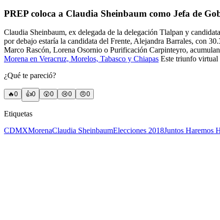
PREP coloca a Claudia Sheinbaum como Jefa de G
Claudia Sheinbaum, ex delegada de la delegación Tlalpan y candidata
por debajo estaría la candidata del Frente, Alejandra Barrales, con 3
Marco Rascón, Lorena Osornio o Purificación Carpinteyro, acumulan de
Morena en Veracruz, Morelos, Tabasco y Chiapas
Este triunfo virtu
¿Qué te pareció?
🔥
0
👍
0
😲
0
😢
0
😠
0
Etiquetas
CDMX
Morena
Claudia Sheinbaum
Elecciones 2018
Juntos Haremos H