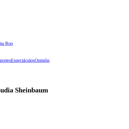
ana Roo
portes
Espectáculos
Opinión
audia Sheinbaum