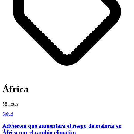
África
58
notas
Salud
Advierten que aumentará el riesgo de malaria en
África por el cambio climático