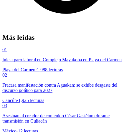
Más leídas
01
Inicia paro laboral en Complejo Mayakoba en Playa del Carmen
Playa del Carmen
·
1,988
lecturas
02
Fracasa manifestación contra Aguakan; se exhibe desgaste del
discurso político para 2027
Cancún
·
1,925
lecturas
03
Asesinan al creador de contenido César Gastélum durante
transmisión en Culiacán
México
·
12
lecturas