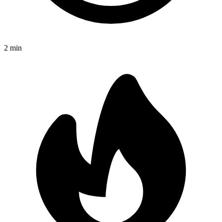
2
min