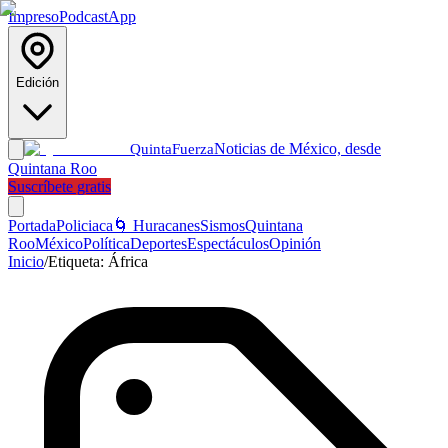
Impreso
Podcast
App
Edición
Noticias de México, desde
Quinta
Fuerza
Quintana Roo
Suscríbete gratis
Portada
Policiaca
🌀 Huracanes
Sismos
Quintana
Roo
México
Política
Deportes
Espectáculos
Opinión
Inicio
/
Etiqueta:
África