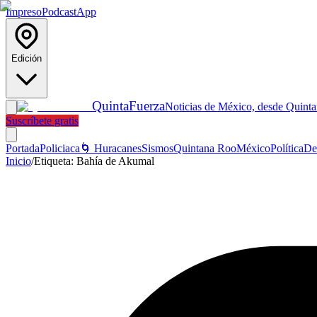
Impreso
Podcast
App
Edición
Quinta
Fuerza
Noticias de México, desde Quint
Suscríbete gratis
Portada
Policiaca
🌀 Huracanes
Sismos
Quintana Roo
México
Política
De
Inicio
/
Etiqueta:
Bahía de Akumal