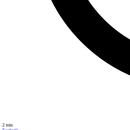
2
min