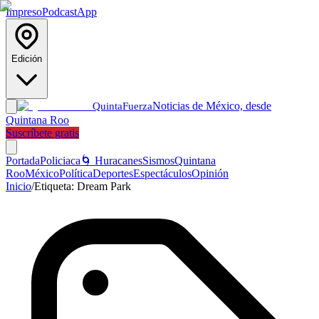
Impreso
Podcast
App
Edición
Noticias de México, desde
Quinta
Fuerza
Quintana Roo
Suscríbete gratis
Portada
Policiaca
🌀 Huracanes
Sismos
Quintana
Roo
México
Política
Deportes
Espectáculos
Opinión
Inicio
/
Etiqueta:
Dream Park