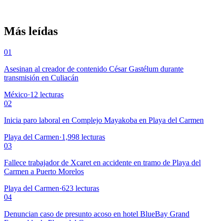
Más leídas
01
Asesinan al creador de contenido César Gastélum durante
transmisión en Culiacán
México
·
12
lecturas
02
Inicia paro laboral en Complejo Mayakoba en Playa del Carmen
Playa del Carmen
·
1,998
lecturas
03
Fallece trabajador de Xcaret en accidente en tramo de Playa del
Carmen a Puerto Morelos
Playa del Carmen
·
623
lecturas
04
Denuncian caso de presunto acoso en hotel BlueBay Grand