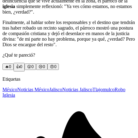
delincuencia que se vive actualmente en la zona, el párroco de la
iglesia
simplemente reflexionó: "Ya ves cómo estamos, no estamos
bien, ¿verdad?".
Finalmente, al hablar sobre los responsables y el destino que tendrán
tras haber robado un recinto sagrado, el párroco mostró una postura
de compasión cristiana y dejó el desenlace en manos de la justicia
divina: "de mi parte no hay problema, porque ya qué, ¿verdad? Pero
Dios se encargue del resto".
¿Qué te pareció?
🔥
0
👍
0
😲
0
😢
0
😠
0
Etiquetas
México
Noticias México
Jalisco
Noticias Jalisco
Tlajomulco
Robo
Iglesia