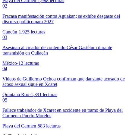
Playa del Carmen
·
1,988
lecturas
02
Fracasa manifestación contra Aguakan; se exhibe desgaste del
discurso político para 2027
Cancún
·
1,925
lecturas
03
Asesinan al creador de contenido César Gastélum durante
transmisión en Culiacán
México
·
12
lecturas
04
Videos de Guillermo Ochoa confirman que danzante acusado de
acoso sexual sigue en Xcaret
Quintana Roo
·
1,391
lecturas
05
Fallece trabajador de Xcaret en accidente en tramo de Playa del
Carmen a Puerto Morelos
Playa del Carmen
·
583
lecturas