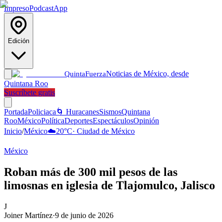
Impreso
Podcast
App
Edición
Noticias de México, desde
Quinta
Fuerza
Quintana Roo
Suscríbete gratis
Portada
Policiaca
🌀 Huracanes
Sismos
Quintana
Roo
México
Política
Deportes
Espectáculos
Opinión
Inicio
/
México
☁️
20
°C
·
Ciudad de México
México
Roban más de 300 mil pesos de las
limosnas en iglesia de Tlajomulco, Jalisco
J
Joiner Martínez
·
9 de junio de 2026