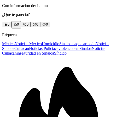
Con información de: Latinus
¿Qué te pareció?
🔥
0
👍
0
😲
0
😢
0
😠
0
Etiquetas
México
Noticias México
Homicidio
Sinaloa
ataque armado
Noticias
Sinaloa
Culiacán
Noticias Policiaca
violencia en Sinaloa
Noticias
Culiacán
inseguridad en Sinaloa
Síndico