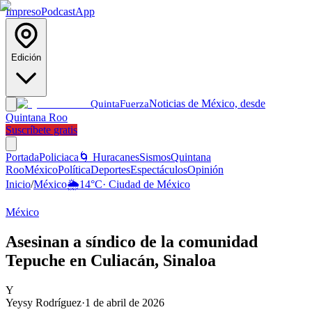
Impreso
Podcast
App
Edición
Noticias de México, desde
Quinta
Fuerza
Quintana Roo
Suscríbete gratis
Portada
Policiaca
🌀 Huracanes
Sismos
Quintana
Roo
México
Política
Deportes
Espectáculos
Opinión
Inicio
/
México
🌦️
14
°C
·
Ciudad de México
México
Asesinan a síndico de la comunidad
Tepuche en Culiacán, Sinaloa
Y
Yeysy Rodríguez
·
1 de abril de 2026