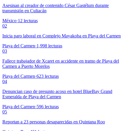
Asesinan al creador de contenido César Gastélum durante
transmisión en Culiacán
México
·
12
lecturas
02
Inicia paro laboral en Complejo Mayakoba en Playa del Carmen
Playa del Carmen
·
1,998
lecturas
03
Fallece trabajador de Xcaret en accidente en tramo de Playa del
Carmen a Puerto Morelos
Playa del Carmen
·
623
lecturas
04
Denuncian caso de presunto acoso en hotel BlueBay Grand
Esmeralda de Playa del Carmen
Playa del Carmen
·
596
lecturas
05
Reportan a 23 personas desaparecidas en Quintana Roo