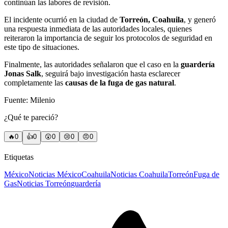
continúan las labores de revisión.
El incidente ocurrió en la ciudad de
Torreón, Coahuila
, y generó
una respuesta inmediata de las autoridades locales, quienes
reiteraron la importancia de seguir los protocolos de seguridad en
este tipo de situaciones.
Finalmente, las autoridades señalaron que el caso en la
guardería
Jonas Salk
, seguirá bajo investigación hasta esclarecer
completamente las
causas de la fuga de gas natural
.
Fuente: Milenio
¿Qué te pareció?
🔥
0
👍
0
😲
0
😢
0
😠
0
Etiquetas
México
Noticias México
Coahuila
Noticias Coahuila
Torreón
Fuga de
Gas
Noticias Torreón
guardería