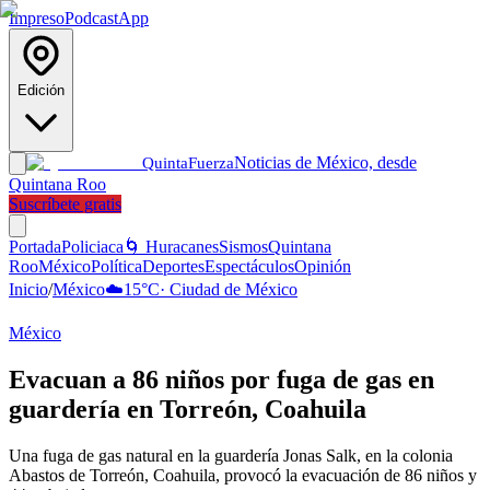
Impreso
Podcast
App
Edición
Noticias de México, desde
Quinta
Fuerza
Quintana Roo
Suscríbete gratis
Portada
Policiaca
🌀 Huracanes
Sismos
Quintana
Roo
México
Política
Deportes
Espectáculos
Opinión
Inicio
/
México
☁️
15
°C
·
Ciudad de México
México
Evacuan a 86 niños por fuga de gas en
guardería en Torreón, Coahuila
Una fuga de gas natural en la guardería Jonas Salk, en la colonia
Abastos de Torreón, Coahuila, provocó la evacuación de 86 niños y