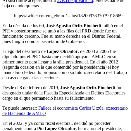
Al suscribirte aceptas nuestro
aviso de privacidad
. Puedes darte de
baja cuando quieras.
https://twitter.com/m_ebrard/status/1820093833079918669
En la década de los 60,
José Agustín Ortiz Pinchetti
militó en el
PRI y posteriormente se unió a las filas del PRD donde fue un
funcionario cercano. Fue su mano derecha en el Distrito Federal,
pues fungió como su secretario de Gobierno.
Luego del desafuero de
López Obrador
, de 2003 a 2006 fue
diputado por el PRD hasta que decidió apoyar a AMLO en su
primer intento para llegar a la silla presidencial. En el año 2012
(segunda ocasión en la que contendió por la presidencia) el hoy
mandatario federal lo propuso como su futuro secretario del Trabajo
en caso de ganar las elecciones.
Desde el 8 de febrero de 2019,
José Agustín Ortiz Pinchetti
fue
designado titular de la Fiscalía Especializada en Delitos Electorales,
cargo en el que permaneció hasta su fallecimiento.
Te puede interesar:
Fallece el economista Carlos Urzúa, exsecretario
de Hacienda de AMLO
En el 2022, y ya como fiscal electoral, decidió no proceder
penalmente contra
Pío López Obrador
, hermano del presidente,