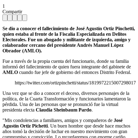
1
Compartir
Se dio a conocer el fallecimiento de José Agustín Ortiz Pinchetti,
quien estaba al frente de la Fiscalía Especializada en Delitos
Electorales. Fue un abogado y militante de izquierda, amigo y
colaborador cercano del presidente Andrés Manuel López
Obrador (AMLO).
Fue a través de la propia cuenta del funcionario, donde su familia
informó del fallecimiento de quien fuera integrante del gabinete de
AMLO
cuando fue jefe de gobierno del entonces Distrito Federal.
https://twitter.com/ortizpinchetti/status/1819972215007298017
Una vez que se dio a conocer el deceso, diversos personajes de la
política, de la Cuarta Transformación y funcionarios lamentaron la
pérdida. Una de las personas que se pronunció fue la virtual
presidenta electa
Claudia Sheinbaum Pardo
.
"Mis condolencias a familiares, amigos y compañeros de
José
Agustín Ortiz Pichetti
. Un buen hombre que desde hace muchos
años tomó la decisión de luchar en nuestro movimiento con gran
compromiso y convicción. Lo recordaremos con enorme cariño.