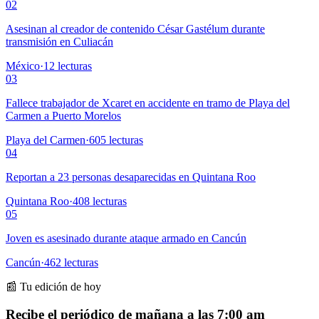
02
Asesinan al creador de contenido César Gastélum durante
transmisión en Culiacán
México
·
12
lecturas
03
Fallece trabajador de Xcaret en accidente en tramo de Playa del
Carmen a Puerto Morelos
Playa del Carmen
·
605
lecturas
04
Reportan a 23 personas desaparecidas en Quintana Roo
Quintana Roo
·
408
lecturas
05
Joven es asesinado durante ataque armado en Cancún
Cancún
·
462
lecturas
📰 Tu edición de hoy
Recibe el periódico de mañana a las 7:00 am