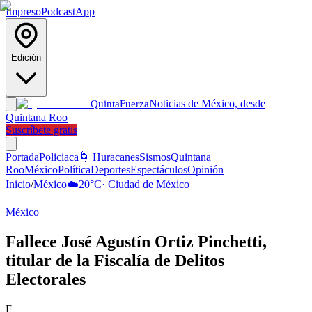
Impreso
Podcast
App
Edición
Noticias de México, desde
Quinta
Fuerza
Quintana Roo
Suscríbete gratis
Portada
Policiaca
🌀 Huracanes
Sismos
Quintana
Roo
México
Política
Deportes
Espectáculos
Opinión
Inicio
/
México
☁️
20
°C
·
Ciudad de México
México
Fallece José Agustín Ortiz Pinchetti,
titular de la Fiscalía de Delitos
Electorales
F