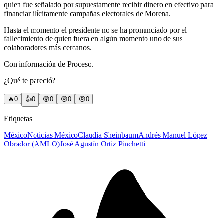
quien fue señalado por supuestamente recibir dinero en efectivo para
financiar ilícitamente campañas electorales de Morena.
Hasta el momento el presidente no se ha pronunciado por el
fallecimiento de quien fuera en algún momento uno de sus
colaboradores más cercanos.
Con información de Proceso.
¿Qué te pareció?
🔥
0
👍
0
😲
0
😢
0
😠
0
Etiquetas
México
Noticias México
Claudia Sheinbaum
Andrés Manuel López
Obrador (AMLO)
José Agustín Ortiz Pinchetti