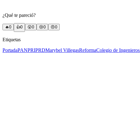
¿Qué te pareció?
🔥
0
👍
0
😲
0
😢
0
😠
0
Etiquetas
Portada
PAN
PRI
PRD
Marybel Villegas
Reforma
Colegio de Ingenieros