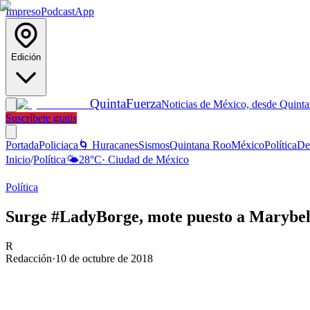
Impreso
Podcast
App
Edición
Quinta
Fuerza
Noticias de México, desde Quint
Suscríbete gratis
Portada
Policiaca
🌀 Huracanes
Sismos
Quintana Roo
México
Política
De
Inicio
/
Política
🌤️
28
°C
·
Ciudad de México
Política
Surge #LadyBorge, mote puesto a Marybel 
R
Redacción
·
10 de octubre de 2018