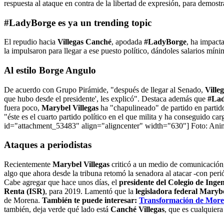
respuesta al ataque en contra de la libertad de expresión, para demost
#LadyBorge es ya un trending topic
El repudio hacia
Villegas Canché
, apodada
#LadyBorge
, ha impacta
la impulsaron para llegar a ese puesto político, dándoles salarios mín
Al estilo Borge Angulo
De acuerdo con Grupo Pirámide, "después de llegar al Senado,
Ville
que hubo desde el presidente', les explicó". Destaca además que
#La
fuera poco,
Marybel Villegas
ha "chapulineado" de partido en partid
"éste es el cuarto partido político en el que milita y ha conseguido car
id="attachment_53483" align="aligncenter" width="630"]
Foto: Anim
Ataques a periodistas
Recientemente
Marybel Villegas
criticó a un medio de comunicación, 
algo que ahora desde la tribuna retomó la senadora al atacar -con per
Cabe agregar que hace unos días, el
presidente del Colegio de Inge
Renta (ISR)
, para 2019. Lamentó que la
legisladora federal Maryb
de Morena.
También te puede interesar:
Transformación de Moren
también, deja verde qué lado está
Canché Villegas
, que es cualquiera