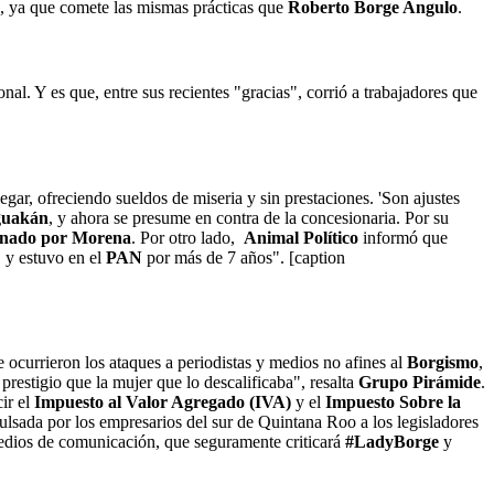
os, ya que comete las mismas prácticas que
Roberto Borge Angulo
.
onal. Y es que, entre sus recientes "gracias", corrió a trabajadores que
egar, ofreciendo sueldos de miseria y sin prestaciones. 'Son ajustes
uakán
, y ahora se presume en contra de la concesionaria. Por su
nado por Morena
. Por otro lado,
Animal Político
informó que
, y estuvo en el
PAN
por más de 7 años". [caption
 ocurrieron los ataques a periodistas y medios no afines al
Borgismo
,
prestigio que la mujer que lo descalificaba", resalta
Grupo Pirámide
.
cir el
Impuesto al Valor Agregado (IVA)
y el
Impuesto Sobre la
pulsada por los empresarios del sur de Quintana Roo a los legisladores
edios de comunicación, que seguramente criticará
#LadyBorge
y