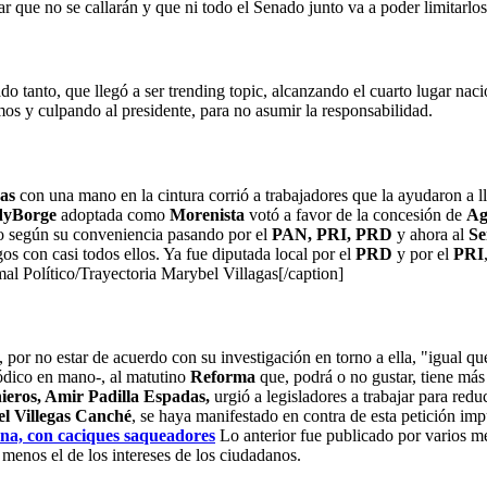
rar que no se callarán y que ni todo el Senado junto va a poder limitarl
do tanto, que llegó a ser trending topic, alcanzando el cuarto lugar naci
imos y culpando al presidente, para no asumir la responsabilidad.
gas
con una mano en la cintura corrió a trabajadores que la ayudaron a ll
dyBorge
adoptada como
Morenista
votó a favor de la concesión de
Ag
o según su conveniencia pasando por el
PAN, PRI, PRD
y ahora al
Se
gos con casi todos ellos. Ya fue diputada local por el
PRD
y por el
PRI
al Político/Trayectoria Marybel Villagas[/caption]
por no estar de acuerdo con su investigación en torno a ella, "igual que
iódico en mano-, al matutino
Reforma
que, podrá o no gustar, tiene más 
nieros, Amir Padilla Espadas,
urgió a legisladores a trabajar para redu
el Villegas Canché
, se haya manifestado en contra de esta petición im
a, con caciques saqueadores
Lo anterior fue publicado por varios m
 menos el de los intereses de los ciudadanos.