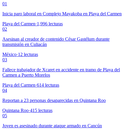
01
Inicia paro laboral en Complejo Mayakoba en Playa del Carmen
Playa del Carmen
·
1,996
lecturas
02
Asesinan al creador de contenido César Gastélum durante
transmisión en Culiacán
México
·
12
lecturas
03
Fallece trabajador de Xcaret en accidente en tramo de Playa del
Carmen a Puerto Morelos
Playa del Carmen
·
614
lecturas
04
Reportan a 23 personas desaparecidas en Quintana Roo
Quintana Roo
·
415
lecturas
05
Joven es asesinado durante ataque armado en Cancún