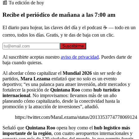
📰 Tu edición de hoy
Recibe el periódico de mañana a las 7:00 am
El diario para hojear, las claves del día y el podcast ☕ — todo en un
correo, todos los días. Gratis, y te das de baja con un clic.
Suscribirme
Al suscribirte aceptas nuestro
aviso de privacidad
. Puedes darte de
baja cuando quieras.
Al abordar cómo capitalizar el
Mundial 2026
sin ser sede de
partidos,
Mara Lezama
enfatizó que no solo es un evento
deportivo; “es una palanca para atraer inversión, abrir mercados y
fortalecer la posición de
Quintana Roo
como
hub turístico
internacional
. No improvisamos: llevamos más de un año
planeando cómo capitalizarlo, desde la conectividad hasta la
promoción y la atracción de inversiones”, añadió.
https://twitter.com/MaraLezama/status/2013353774778069124
Señaló que
Quintana Roo
opera hoy como el
hub logístico más
importante de la región
, con cuatro aeropuertos internacionales y
conecta con más de 120 ciudades del mundo, lo que permite fungir