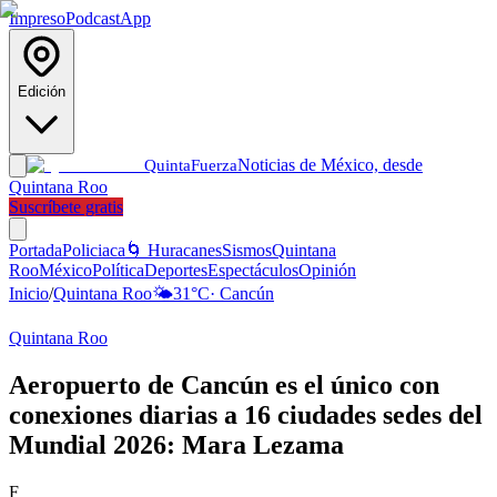
Impreso
Podcast
App
Edición
Noticias de México, desde
Quinta
Fuerza
Quintana Roo
Suscríbete gratis
Portada
Policiaca
🌀 Huracanes
Sismos
Quintana
Roo
México
Política
Deportes
Espectáculos
Opinión
Inicio
/
Quintana Roo
🌤️
31
°C
·
Cancún
Quintana Roo
Aeropuerto de Cancún es el único con
conexiones diarias a 16 ciudades sedes del
Mundial 2026: Mara Lezama
F