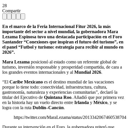
28
Compartir
En el marco de la Feria Internacional Fitur 2026, la más
importante del sector a nivel mundial, la gobernadora Mara
Lezama Espinosa tuvo una destacada participación en el Foro
Santander “Conexiones que inspiran el futuro del turismo”, en
el panel “Futbol y turismo: estrategia para recibir al mundo en
2026”.
Mara Lezama
posicionó al estado como un referente global de
turismo, inversión responsable y prosperidad compartida, de cara a
los grandes eventos internacionales y al
Mundial 2026
.
“El
Caribe Mexicano
es el destino mundial de las vacaciones
porque lo tiene todo: conectividad, infraestructura, cultura,
gastronomía, naturaleza y experiencias comunitarias”, declaró la
titular del Ejecutivo de
Quintana Roo
. Añadió que por primera vez
en la historia hay un vuelo directo entre
Irlanda
y
México
, y se
logra con la ruta
Dublín–Cancún
.
https://twitter.com/MaraLezama/status/2013342067460538704
Durante su intervención en el Foro, la gobernadora reiteró que