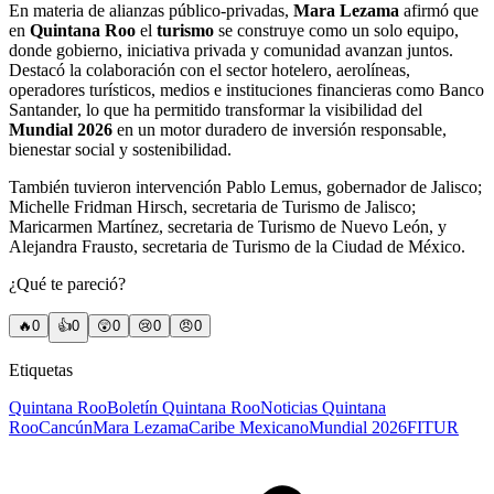
En materia de alianzas público-privadas,
Mara Lezama
afirmó que
en
Quintana Roo
el
turismo
se construye como un solo equipo,
donde gobierno, iniciativa privada y comunidad avanzan juntos.
Destacó la colaboración con el sector hotelero, aerolíneas,
operadores turísticos, medios e instituciones financieras como Banco
Santander, lo que ha permitido transformar la visibilidad del
Mundial 2026
en un motor duradero de inversión responsable,
bienestar social y sostenibilidad.
También tuvieron intervención Pablo Lemus, gobernador de Jalisco;
Michelle Fridman Hirsch, secretaria de Turismo de Jalisco;
Maricarmen Martínez, secretaria de Turismo de Nuevo León, y
Alejandra Frausto, secretaria de Turismo de la Ciudad de México.
¿Qué te pareció?
🔥
0
👍
0
😲
0
😢
0
😠
0
Etiquetas
Quintana Roo
Boletín Quintana Roo
Noticias Quintana
Roo
Cancún
Mara Lezama
Caribe Mexicano
Mundial 2026
FITUR