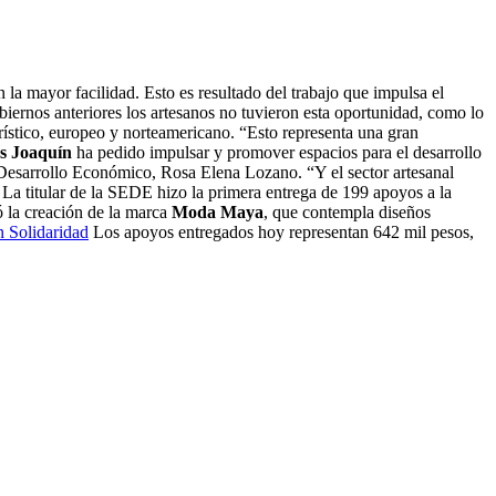
la mayor facilidad. Esto es resultado del trabajo que impulsa el
ernos anteriores los artesanos no tuvieron esta oportunidad, como lo
rístico, europeo y norteamericano. “Esto representa una gran
s Joaquín
ha pedido impulsar y promover espacios para el desarrollo
e Desarrollo Económico, Rosa Elena Lozano. “Y el sector artesanal
 La titular de la SEDE hizo la primera entrega de 199 apoyos a la
ó la creación de la marca
Moda Maya
, que contempla diseños
en Solidaridad
Los apoyos entregados hoy representan 642 mil pesos,
.