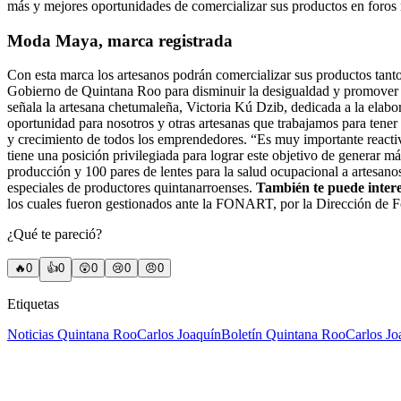
más y mejores oportunidades de comercializar sus productos en foros n
Moda Maya, marca registrada
Con esta marca los artesanos podrán comercializar sus productos tanto
Gobierno de Quintana Roo para disminuir la desigualdad y promover el
señala la artesana chetumaleña, Victoria Kú Dzib, dedicada a la elabo
oportunidad para nosotros y otras artesanas que trabajamos para tener
y crecimiento de todos los emprendedores. “Es muy importante reactiv
tiene una posición privilegiada para lograr este objetivo de generar 
producción y 100 pares de lentes para la salud ocupacional a artesan
especiales de productores quintanarroenses.
También te puede inter
los cuales fueron gestionados ante la FONART, por la Dirección de 
¿Qué te pareció?
🔥
0
👍
0
😲
0
😢
0
😠
0
Etiquetas
Noticias Quintana Roo
Carlos Joaquín
Boletín Quintana Roo
Carlos Jo