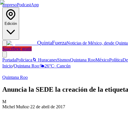
Impreso
Podcast
App
Edición
Quinta
Fuerza
Noticias de México, desde Quint
Suscríbete gratis
Portada
Policiaca
🌀 Huracanes
Sismos
Quintana Roo
México
Política
De
Inicio
/
Quintana Roo
🌤️
26
°C
·
Cancún
Quintana Roo
Anuncia la SEDE la creación de la etiqu
M
Michel Muñoz
·
22 de abril de 2017