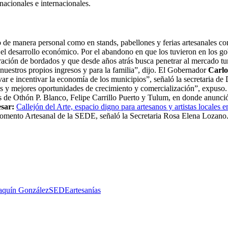
acionales e internacionales.
 de manera personal como en stands, pabellones y ferias artesanales con 
 desarrollo económico. Por el abandono en que los tuvieron en los gobi
ración de bordados y que desde años atrás busca penetrar al mercado tu
 nuestros propios ingresos y para la familia”, dijo. El Gobernador
Carlo
ar e incentivar la economía de los municipios”, señaló la secretaria d
más y mejores oportunidades de crecimiento y comercialización”, expuso.
os de Othón P. Blanco, Felipe Carrillo Puerto y Tulum, en donde anunci
esar:
Callejón del Arte, espacio digno para artesanos y artistas locales 
Fomento Artesanal de la SEDE, señaló la Secretaria Rosa Elena Lozano
aquín González
SEDE
artesanías