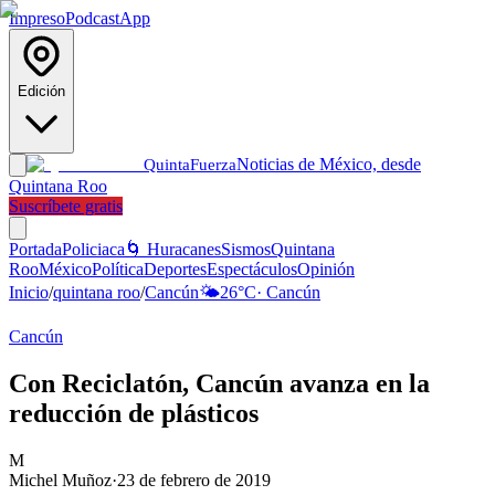
Impreso
Podcast
App
Edición
Noticias de México, desde
Quinta
Fuerza
Quintana Roo
Suscríbete gratis
Portada
Policiaca
🌀 Huracanes
Sismos
Quintana
Roo
México
Política
Deportes
Espectáculos
Opinión
Inicio
/
quintana roo
/
Cancún
🌤️
26
°C
·
Cancún
Cancún
Con Reciclatón, Cancún avanza en la
reducción de plásticos
M
Michel Muñoz
·
23 de febrero de 2019