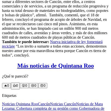
sumar a diferentes sectores de Cancún, entre ellos, a centros
comerciales y de servicios, a un programa de reducción progresiva y
hasta su total desuso de materiales no biodegradables, como popotes
y bolsas de plástico”, afirmó.
También, comentó, que el 18 de
febrero, concluyó el programa de acopio de árboles de Navidad, en
el que se recolectaron casi cinco mil pinos. Asimismo, en esta
administración, se han limpiado casi un millón 900 mil metros
cuadrados de calles, avenidas y áreas verdes, y más de dos millones
600 mil de metros cuadrados de playas públicas de Cancún.
También te puede interesar:
Nueva iniciativa de ley fomentará
reciclaje
“Los invito a sumarte a todas estas acciones, demostremos
nuestro amor por esta maravillosa tierra porque Cancún es tierra de
todos”, concluyó.
Más noticias de Quintana Roo
¿Qué te pareció?
🔥
0
👍
0
😲
0
😢
0
😠
0
Etiquetas
Noticias Quintana Roo
Cancún
Noticias Cancún
Noticias de Mara
Lezama: Cobertura completa de su gestión como Gobernadora de