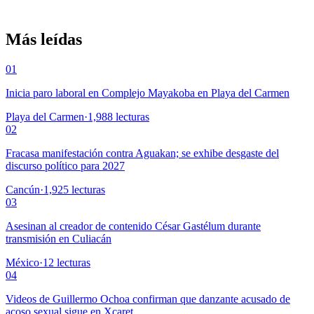
Más leídas
01
Inicia paro laboral en Complejo Mayakoba en Playa del Carmen
Playa del Carmen
·
1,988
lecturas
02
Fracasa manifestación contra Aguakan; se exhibe desgaste del
discurso político para 2027
Cancún
·
1,925
lecturas
03
Asesinan al creador de contenido César Gastélum durante
transmisión en Culiacán
México
·
12
lecturas
04
Videos de Guillermo Ochoa confirman que danzante acusado de
acoso sexual sigue en Xcaret