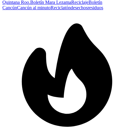
Quintana Roo.
Boletín Mara Lezama
Reciclaje
Boletín
Cancún
Cancún al minuto
Reciclatón
desechos
residuos