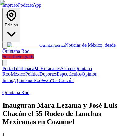
Impreso
Podcast
App
Edición
Noticias de México, desde
Quinta
Fuerza
Quintana Roo
Suscríbete gratis
Portada
Policiaca
🌀 Huracanes
Sismos
Quintana
Roo
México
Política
Deportes
Espectáculos
Opinión
Inicio
/
Quintana Roo
☀️
26
°C
·
Cancún
Quintana Roo
Inauguran Mara Lezama y José Luis
Chacón el 55 Rodeo de Lanchas
Mexicanas en Cozumel
J