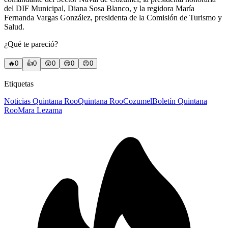
del DIF Municipal, Diana Sosa Blanco, y la regidora María
Fernanda Vargas González, presidenta de la Comisión de Turismo y
Salud.
¿Qué te pareció?
🔥
0
👍
0
😲
0
😢
0
😠
0
Etiquetas
Noticias Quintana Roo
Quintana Roo
Cozumel
Boletín Quintana
Roo
Mara Lezama