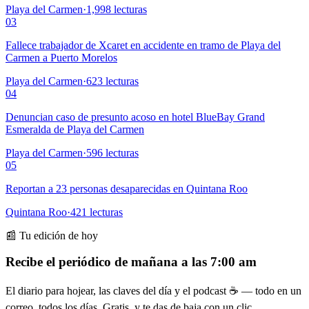
Playa del Carmen
·
1,998
lecturas
03
Fallece trabajador de Xcaret en accidente en tramo de Playa del
Carmen a Puerto Morelos
Playa del Carmen
·
623
lecturas
04
Denuncian caso de presunto acoso en hotel BlueBay Grand
Esmeralda de Playa del Carmen
Playa del Carmen
·
596
lecturas
05
Reportan a 23 personas desaparecidas en Quintana Roo
Quintana Roo
·
421
lecturas
📰 Tu edición de hoy
Recibe el periódico de mañana a las 7:00 am
El diario para hojear, las claves del día y el podcast ☕ — todo en un
correo, todos los días. Gratis, y te das de baja con un clic.