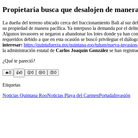
Propietaria busca que desalojen de manera
La dueña del terreno ubicado cerca del fraccionamiento Bali al sur d
su propiedad de manera pacífica. Ya interpuso la demanda por el de
Algunos invasores se negaron a abandonar los lotes donde ya han con
requeridos debido a que en esta ocasión se buscó privilegiar el diálogo
interesar:
https://quintafuerza.mx/quintana-roo/tulum/nueva-invasion
la administración estatal de
Carlos Joaquín González
se han registra
¿Qué te pareció?
🔥
0
👍
0
😲
0
😢
0
😠
0
Etiquetas
Noticias Quintana Roo
Noticias Playa del Carmen
Portada
Invasión