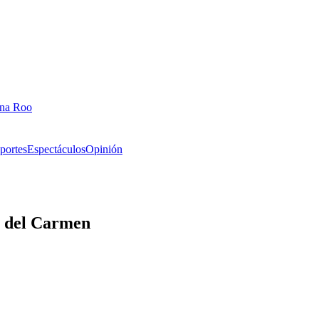
ana Roo
portes
Espectáculos
Opinión
a del Carmen