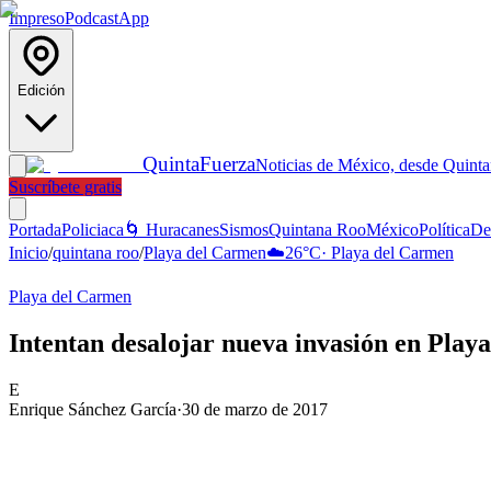
Impreso
Podcast
App
Edición
Quinta
Fuerza
Noticias de México, desde Quint
Suscríbete gratis
Portada
Policiaca
🌀 Huracanes
Sismos
Quintana Roo
México
Política
De
Inicio
/
quintana roo
/
Playa del Carmen
☁️
26
°C
·
Playa del Carmen
Playa del Carmen
Intentan desalojar nueva invasión en Play
E
Enrique Sánchez García
·
30 de marzo de 2017