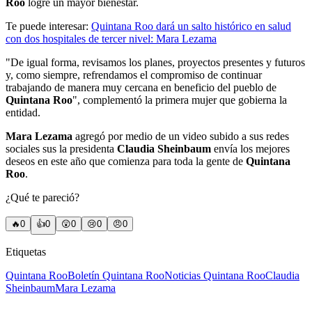
Roo
logre un mayor bienestar.
Te puede interesar:
Quintana Roo dará un salto histórico en salud
con dos hospitales de tercer nivel: Mara Lezama
"De igual forma, revisamos los planes, proyectos presentes y futuros
y, como siempre, refrendamos el compromiso de continuar
trabajando de manera muy cercana en beneficio del pueblo de
Quintana Roo
", complementó la primera mujer que gobierna la
entidad.
Mara Lezama
agregó por medio de un video subido a sus redes
sociales sus la presidenta
Claudia Sheinbaum
envía los mejores
deseos en este año que comienza para toda la gente de
Quintana
Roo
.
¿Qué te pareció?
🔥
0
👍
0
😲
0
😢
0
😠
0
Etiquetas
Quintana Roo
Boletín Quintana Roo
Noticias Quintana Roo
Claudia
Sheinbaum
Mara Lezama