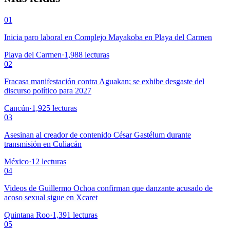
01
Inicia paro laboral en Complejo Mayakoba en Playa del Carmen
Playa del Carmen
·
1,988
lecturas
02
Fracasa manifestación contra Aguakan; se exhibe desgaste del
discurso político para 2027
Cancún
·
1,925
lecturas
03
Asesinan al creador de contenido César Gastélum durante
transmisión en Culiacán
México
·
12
lecturas
04
Videos de Guillermo Ochoa confirman que danzante acusado de
acoso sexual sigue en Xcaret
Quintana Roo
·
1,391
lecturas
05