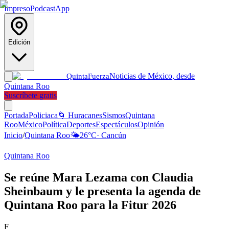
Impreso
Podcast
App
Edición
Noticias de México, desde
Quinta
Fuerza
Quintana Roo
Suscríbete gratis
Portada
Policiaca
🌀 Huracanes
Sismos
Quintana
Roo
México
Política
Deportes
Espectáculos
Opinión
Inicio
/
Quintana Roo
🌤️
26
°C
·
Cancún
Quintana Roo
Se reúne Mara Lezama con Claudia
Sheinbaum y le presenta la agenda de
Quintana Roo para la Fitur 2026
F