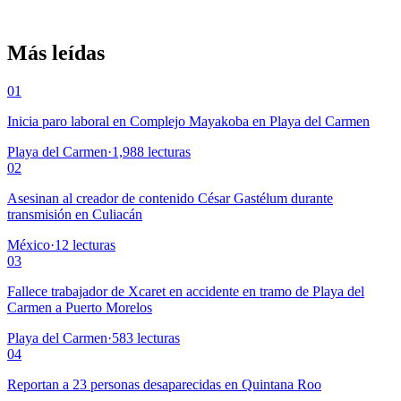
Más leídas
01
Inicia paro laboral en Complejo Mayakoba en Playa del Carmen
Playa del Carmen
·
1,988
lecturas
02
Asesinan al creador de contenido César Gastélum durante
transmisión en Culiacán
México
·
12
lecturas
03
Fallece trabajador de Xcaret en accidente en tramo de Playa del
Carmen a Puerto Morelos
Playa del Carmen
·
583
lecturas
04
Reportan a 23 personas desaparecidas en Quintana Roo