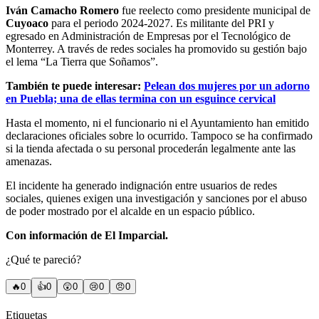
Iván Camacho Romero
fue reelecto como presidente municipal de
Cuyoaco
para el periodo 2024-2027. Es militante del PRI y
egresado en Administración de Empresas por el Tecnológico de
Monterrey. A través de redes sociales ha promovido su gestión bajo
el lema “La Tierra que Soñamos”.
También te puede interesar:
Pelean dos mujeres por un adorno
en Puebla; una de ellas termina con un esguince cervical
Hasta el momento, ni el funcionario ni el Ayuntamiento han emitido
declaraciones oficiales sobre lo ocurrido. Tampoco se ha confirmado
si la tienda afectada o su personal procederán legalmente ante las
amenazas.
El incidente ha generado indignación entre usuarios de redes
sociales, quienes exigen una investigación y sanciones por el abuso
de poder mostrado por el alcalde en un espacio público.
Con información de El Imparcial.
¿Qué te pareció?
🔥
0
👍
0
😲
0
😢
0
😠
0
Etiquetas