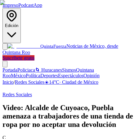
Impreso
Podcast
App
Edición
Noticias de México, desde
Quinta
Fuerza
Quintana Roo
Suscríbete gratis
Portada
Policiaca
🌀 Huracanes
Sismos
Quintana
Roo
México
Política
Deportes
Espectáculos
Opinión
Inicio
/
Redes Sociales
☀️
14
°C
·
Ciudad de México
Redes Sociales
Video: Alcalde de Cuyoaco, Puebla
amenaza a trabajadores de una tienda de
ropa por no aceptar una devolución
C