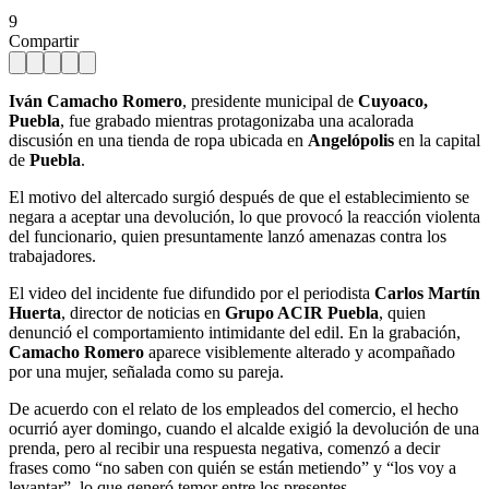
9
Compartir
Iván Camacho Romero
, presidente municipal de
Cuyoaco,
Puebla
, fue grabado mientras protagonizaba una acalorada
discusión en una tienda de ropa ubicada en
Angelópolis
en la capital
de
Puebla
.
El motivo del altercado surgió después de que el establecimiento se
negara a aceptar una devolución, lo que provocó la reacción violenta
del funcionario, quien presuntamente lanzó amenazas contra los
trabajadores.
El video del incidente fue difundido por el periodista
Carlos Martín
Huerta
, director de noticias en
Grupo ACIR Puebla
, quien
denunció el comportamiento intimidante del edil. En la grabación,
Camacho Romero
aparece visiblemente alterado y acompañado
por una mujer, señalada como su pareja.
De acuerdo con el relato de los empleados del comercio, el hecho
ocurrió ayer domingo, cuando el alcalde exigió la devolución de una
prenda, pero al recibir una respuesta negativa, comenzó a decir
frases como “no saben con quién se están metiendo” y “los voy a
levantar”, lo que generó temor entre los presentes.