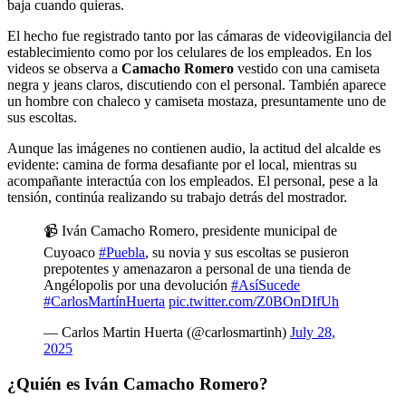
baja cuando quieras.
El hecho fue registrado tanto por las cámaras de videovigilancia del
establecimiento como por los celulares de los empleados. En los
videos se observa a
Camacho Romero
vestido con una camiseta
negra y jeans claros, discutiendo con el personal. También aparece
un hombre con chaleco y camiseta mostaza, presuntamente uno de
sus escoltas.
Aunque las imágenes no contienen audio, la actitud del alcalde es
evidente: camina de forma desafiante por el local, mientras su
acompañante interactúa con los empleados. El personal, pese a la
tensión, continúa realizando su trabajo detrás del mostrador.
📹 Iván Camacho Romero, presidente municipal de
Cuyoaco
#Puebla
, su novia y sus escoltas se pusieron
prepotentes y amenazaron a personal de una tienda de
Angélopolis por una devolución
#AsíSucede
#CarlosMartínHuerta
pic.twitter.com/Z0BOnDIfUh
— Carlos Martin Huerta (@carlosmartinh)
July 28,
2025
¿Quién es Iván Camacho Romero?