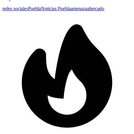
redes sociales
Puebla
Noticias Puebla
amenaza
altercado