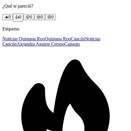
¿Qué te pareció?
🔥
0
👍
0
😲
0
😢
0
😠
0
Etiquetas
Noticias Quintana Roo
Quintana Roo
Cancún
Noticias
Cancún
Alejandra Aguirre Crespo
Capasits