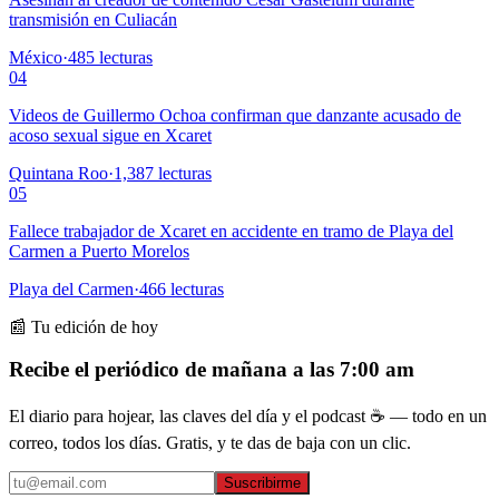
transmisión en Culiacán
México
·
485
lecturas
04
Videos de Guillermo Ochoa confirman que danzante acusado de
acoso sexual sigue en Xcaret
Quintana Roo
·
1,387
lecturas
05
Fallece trabajador de Xcaret en accidente en tramo de Playa del
Carmen a Puerto Morelos
Playa del Carmen
·
466
lecturas
📰 Tu edición de hoy
Recibe el periódico de mañana a las 7:00 am
El diario para hojear, las claves del día y el podcast ☕ — todo en un
correo, todos los días. Gratis, y te das de baja con un clic.
Suscribirme