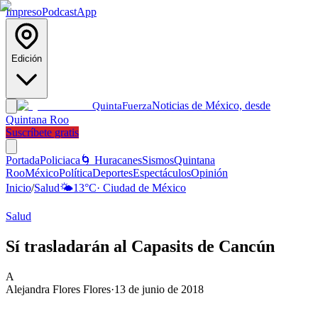
Impreso
Podcast
App
Edición
Noticias de México, desde
Quinta
Fuerza
Quintana Roo
Suscríbete gratis
Portada
Policiaca
🌀 Huracanes
Sismos
Quintana
Roo
México
Política
Deportes
Espectáculos
Opinión
Inicio
/
Salud
🌤️
13
°C
·
Ciudad de México
Salud
Sí trasladarán al Capasits de Cancún
A
Alejandra Flores Flores
·
13 de junio de 2018