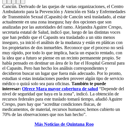
Cancún. Derivado de las quejas de varias organizaciones, el Centro
Ambulatorio para la Prevención y Atención en Sida y Enfermedades
de Transmisión Sexual (Capasits) de Cancún será trasladado, al estar
actualmente en una zona insegura; hay dos opciones que son
analizadas por las autoridades del ramo. Alejandra Aguirre Crespo,
secretaria estatal de Salud, indicó que, luego de las distintas voces
que han pedido que el Capasits sea trasladado a un sitio menos
inseguro, ya inició el análisis de la mudanza y están en pláticas con
los propietarios de dos inmuebles. Reconoce que el proceso no será
muy rápido, por todo lo que implica, hacia un espacio rentado, con
la idea que a futuro se piense en un recinto permanente propio. Se
había pensado en destinar un área de lo fue el Hospital General para
el Capasits. Pero han hecho los análisis correspondientes y
decidieron buscar un lugar que fuera más adecuado. Por lo pronto,
estudian si estas instalaciones pueden proveer algún tipo de servicio
médico o quizá solo sea para oficinas.
También te puede
interesar:
Ofrece Mara mayor cobertura de salud
“Depende del
nivel de seguridad que haya en la zona”, indicó. La obtención de
recursos federales para este traslado tomará tiempo, añadió Aguirre
Crespo, pues hay que “acreditar condiciones físicas, de
medicamentos, de material, recursos humanos; hemos cubierto un
70% de las observaciones que nos han hecho”.
Más Noticias de Quintana Roo