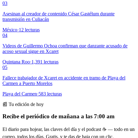
03
Asesinan al creador de contenido César Gastélum durante
transmisión en Culiacán
México
·
12
lecturas
04
Videos de Guillermo Ochoa confirman que danzante acusado de
acoso sexual sigue en Xcaret
Quintana Roo
·
1,391
lecturas
05
Fallece trabajador de Xcaret en accidente en tramo de Playa del
Carmen a Puerto Morelos
Playa del Carmen
·
583
lecturas
📰 Tu edición de hoy
Recibe el periódico de mañana a las 7:00 am
El diario para hojear, las claves del día y el podcast ☕ — todo en un
correo, todos los días. Gratis, y te das de baja con un clic.