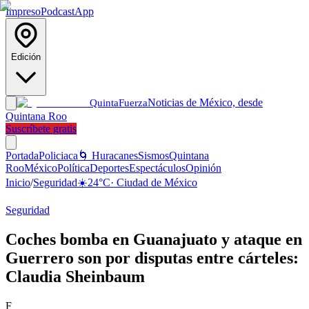
Impreso
Podcast
App
Edición
Noticias de México, desde
Quinta
Fuerza
Quintana Roo
Suscríbete gratis
Portada
Policiaca
🌀 Huracanes
Sismos
Quintana
Roo
México
Política
Deportes
Espectáculos
Opinión
Inicio
/
Seguridad
☀️
24
°C
·
Ciudad de México
Seguridad
Coches bomba en Guanajuato y ataque en
Guerrero son por disputas entre cárteles:
Claudia Sheinbaum
F