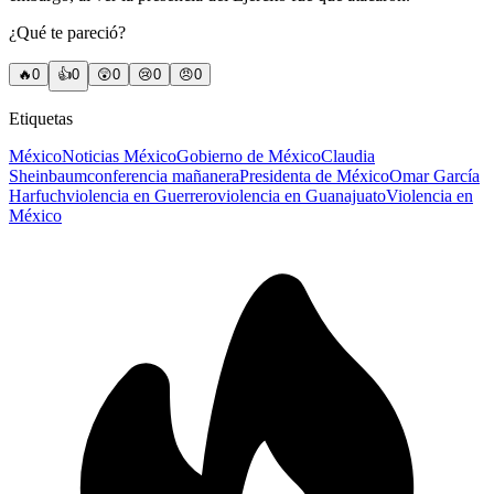
¿Qué te pareció?
🔥
0
👍
0
😲
0
😢
0
😠
0
Etiquetas
México
Noticias México
Gobierno de México
Claudia
Sheinbaum
conferencia mañanera
Presidenta de México
Omar García
Harfuch
violencia en Guerrero
violencia en Guanajuato
Violencia en
México