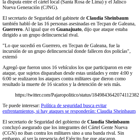
la disputa entre el cártel local (Santa Rosa de Lima) y el Jalisco
Nueva Generación (CJNG).
El secretario de Seguridad del gabinete de
Claudia Sheinbaum
también habló de las 16 personas asesinadas en Tecpan de Galeana,
Guerrero
. Al igual que en
Guanajuato
, dijo que ataque estaba
dirigido a un grupo delincuencial rival.
"Lo que sucedió en Guerrero, en Tecpan de Galeana, fue la
incursión de un grupo delincuencial donde fallecen dos policías",
externó
Agregó que fueron unos 16 vehículos los que participaron en este
ataque, que sujetos disparaban desde estas unidades y entre 4:00 y
6:00 se realizaron los ataques contra militares que dieron como
resultado la muerte de 16 sicarios y la detención de seis más.
https://twitter.com/Pajaropolitico/status/1849843642074112382
Te puede interesar:
Política de seguridad busca evitar
enfrentamientos, si hay ataques se responderán: Claudia Sheinbaum
El secretario de Seguridad del gobierno de
Claudia Sheinbaum
concluyó asegurado que los integrantes del Cártel Gente Nueva
(CGN) no iban contra los militares sino a una banda rival. Sin
embargo, al ver la presencia del Ejército fue que atacaron.