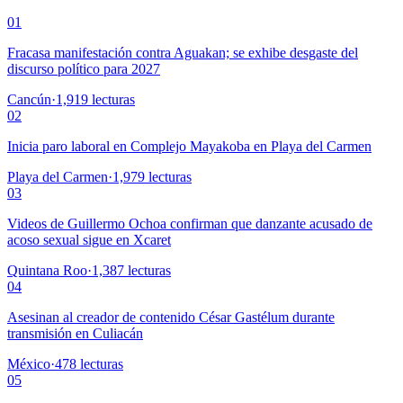
01
Fracasa manifestación contra Aguakan; se exhibe desgaste del
discurso político para 2027
Cancún
·
1,919
lecturas
02
Inicia paro laboral en Complejo Mayakoba en Playa del Carmen
Playa del Carmen
·
1,979
lecturas
03
Videos de Guillermo Ochoa confirman que danzante acusado de
acoso sexual sigue en Xcaret
Quintana Roo
·
1,387
lecturas
04
Asesinan al creador de contenido César Gastélum durante
transmisión en Culiacán
México
·
478
lecturas
05