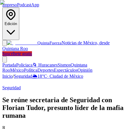
Impreso
Podcast
App
Edición
Noticias de México, desde
Quinta
Fuerza
Quintana Roo
Suscríbete gratis
Portada
Policiaca
🌀 Huracanes
Sismos
Quintana
Roo
México
Política
Deportes
Espectáculos
Opinión
Inicio
/
Seguridad
🌦️
18
°C
·
Ciudad de México
Seguridad
Se reúne secretaria de Seguridad con
Florian Tudor, presunto líder de la mafia
rumana
R