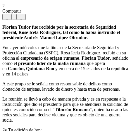
2
Compartir
Florian Tudor fue recibido por la secretaria de Seguridad
federal, Rose Icela Rodríguez, tal como lo había instruido el
presidente Andrés Manuel López Obrador.
Fue ayer miércoles que la titular de la Secretaría de Seguridad y
Protección Ciudadana (SSPC), Rosa Icela Rodríguez, recibió en su
oficina al
empresario de origen rumano
,
Florian Tudor
, señalado
como el
presunto líder de la mafia rumana
que opera
en
Cancún, Quintana Roo
y en cerca de 15 estados de la república
y en 14 países.
A este grupo se le señala como responsable de delitos como
clonación de tarjetas, lavado de dinero y hasta trata de personas.
La reunión se llevó a cabo de manera privada y es en respuesta a la
instrucción que dio el presidente para que se atendiera la solicitud de
quien es conocido como el "
Tiburón Rumano
", quien ha usado las
redes sociales para decirse víctima y que es objeto de una guerra
sucia.
📰 Tu edición de hoy