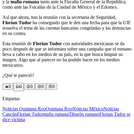
y la
mafia rumana
tanto ante la Fiscalía General de la República,
como ante las Fsicalías de la Ciudad de México y el Edomex.
Así que ahora, tras la reunión con la secretaria de Seguridad,
Florian Tudor
ha conseguido que le den una fecha para que la UIF
resuelva el tema de las cuentas bancarias congeladas y las denuncias
en su contra.
Esta reunión de
Florian Tudor
con autoridades mexicanas se da
poco después de que se informara sobre una campaña que el rumano
lleva a cabo en los medios de su país, en la que busca limpiar su
imagen. Algo que al parecer no ha podido hacer en los medios
mexicanos.
¿Qué te pareció?
🔥
0
👍
0
😲
0
😢
0
😠
0
Etiquetas
Noticias Quintana Roo
Quintana Roo
Noticias México
Noticias
Cancún
Florian Tudor
mafia rumana
Tiburón rumano
Florian Tudor se
dice víctima