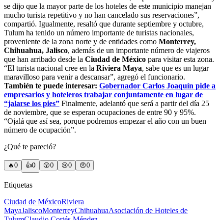
se dijo que la mayor parte de los hoteles de este municipio manejan
mucho turista repetitivo y no han cancelado sus reservaciones”,
compartió. Igualmente, resaltó que durante septiembre y octubre,
Tulum ha tenido un número importante de turistas nacionales,
proveniente de la zona norte y de entidades como
Monterrey,
Chihuahua, Jalisco
, además de un importante número de viajeros
que han arribado desde la
Ciudad de México
para visitar esta zona.
“El turista nacional cree en la
Riviera Maya
, sabe que es un lugar
maravilloso para venir a descansar”, agregó el funcionario.
También te puede interesar:
Gobernador Carlos Joaquín pide a
empresarios y hoteleros trabajar conjuntamente en lugar de
“jalarse los pies”
Finalmente, adelantó que será a partir del día 25
de noviembre, que se esperan ocupaciones de entre 90 y 95%.
“Ojalá que así sea, porque podremos empezar el año con un buen
número de ocupación”.
¿Qué te pareció?
🔥
0
👍
0
😲
0
😢
0
😠
0
Etiquetas
Ciudad de México
Riviera
Maya
Jalisco
Monterrey
Chihuahua
Asociación de Hoteles de
Tulum
Claudio Cortés Méndez