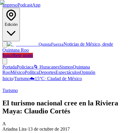
Impreso
Podcast
App
Edición
Noticias de México, desde
Quinta
Fuerza
Quintana Roo
Suscríbete gratis
Portada
Policiaca
🌀 Huracanes
Sismos
Quintana
Roo
México
Política
Deportes
Espectáculos
Opinión
Inicio
/
Turismo
☁️
15
°C
·
Ciudad de México
Turismo
El turismo nacional cree en la Riviera
Maya: Claudio Cortés
A
Ariadna Lira
·
13 de octubre de 2017