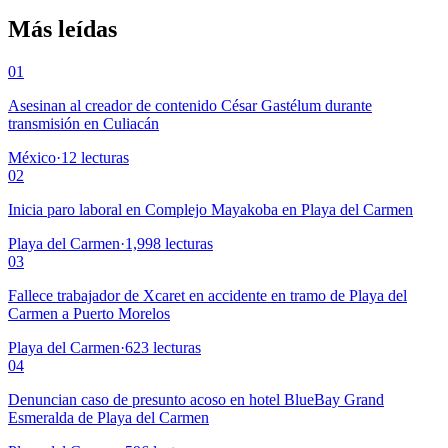
Más leídas
01
Asesinan al creador de contenido César Gastélum durante
transmisión en Culiacán
México
·
12
lecturas
02
Inicia paro laboral en Complejo Mayakoba en Playa del Carmen
Playa del Carmen
·
1,998
lecturas
03
Fallece trabajador de Xcaret en accidente en tramo de Playa del
Carmen a Puerto Morelos
Playa del Carmen
·
623
lecturas
04
Denuncian caso de presunto acoso en hotel BlueBay Grand
Esmeralda de Playa del Carmen