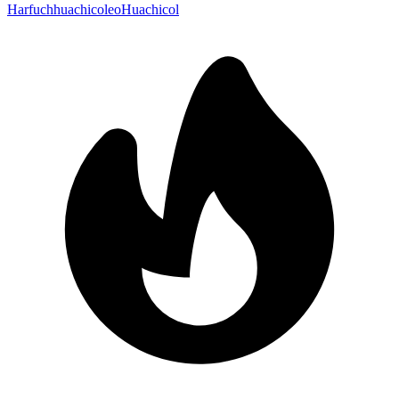
Harfuch
huachicoleo
Huachicol