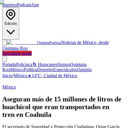
Impreso
Podcast
App
Edición
Noticias de México, desde
Quinta
Fuerza
Quintana Roo
Suscríbete gratis
Portada
Policiaca
🌀 Huracanes
Sismos
Quintana
Roo
México
Política
Deportes
Espectáculos
Opinión
Inicio
/
México
☀️
14
°C
·
Ciudad de México
México
Aseguran más de 15 millones de litros de
huachicol que eran transportados en
tren en Coahuila
El secretario de Seguridad y Protección Ciudadana, Omar García