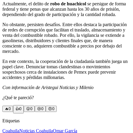
Actualmente, el delito de
robo de huachicol
se persigue de forma
federal y tiene penas que alcanzan hasta los 30 años de prisión,
dependiendo del grado de participación y la cantidad robada.
No obstante, persisten desafíos. Entre ellos destaca la participación
de redes de corrupción que facilitan el traslado, almacenamiento y
venta del combustible robado. Por ello, la vigilancia se extiende a
gasolineras, distribuidores y clientes finales que, de manera
consciente o no, adquieren combustible a precios por debajo del
mercado.
En este contexto, la cooperación de la ciudadanía también juega un
papel clave. Denunciar tomas clandestinas o movimientos
sospechosos cerca de instalaciones de Pemex puede prevenir
accidentes y pérdidas millonarias.
Con información de Aristegui Noticias y Milenio
¿Qué te pareció?
🔥
0
👍
0
😲
0
😢
0
😠
0
Etiquetas
Coahuila
Noticias Coahuila
Omar García