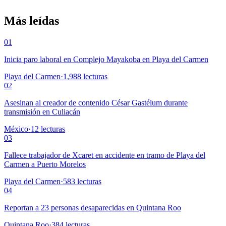
Más leídas
01
Inicia paro laboral en Complejo Mayakoba en Playa del Carmen
Playa del Carmen
·
1,988
lecturas
02
Asesinan al creador de contenido César Gastélum durante
transmisión en Culiacán
México
·
12
lecturas
03
Fallece trabajador de Xcaret en accidente en tramo de Playa del
Carmen a Puerto Morelos
Playa del Carmen
·
583
lecturas
04
Reportan a 23 personas desaparecidas en Quintana Roo
Quintana Roo
·
384
lecturas